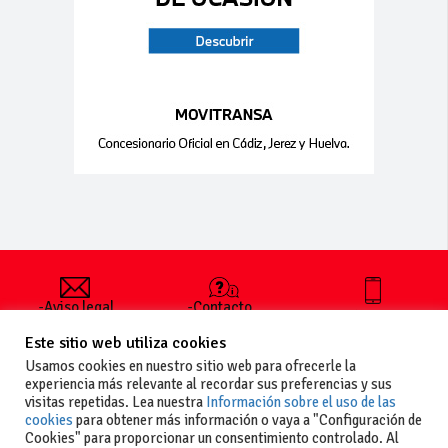
-Aviso legal
-Contacto
+34 627 35
y condiciones
-Cómo
00 36
Este sitio web utiliza cookies
generales
publicar un
de uso
anuncio
Usamos cookies en nuestro sitio web para ofrecerle la
-Vende+
experiencia más relevante al recordar sus preferencias y sus
-Política de
visitas repetidas. Lea nuestra
Información sobre el uso de las
privacidad
cookies
para obtener más información o vaya a "Configuración de
-Política de
Cookies" para proporcionar un consentimiento controlado. Al