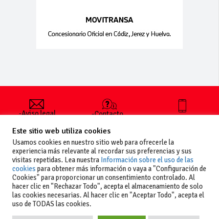
-Aviso legal
-Contacto
+34 627 35
y condiciones
-Cómo
00 36
Este sitio web utiliza cookies
generales
publicar un
de uso
anuncio
Usamos cookies en nuestro sitio web para ofrecerle la
-Vende+
experiencia más relevante al recordar sus preferencias y sus
-Política de
visitas repetidas. Lea nuestra
Información sobre el uso de las
privacidad
cookies
para obtener más información o vaya a "Configuración de
-Política de
Cookies" para proporcionar un consentimiento controlado. Al
cookies
hacer clic en "Rechazar Todo", acepta el almacenamiento de solo
las cookies necesarias. Al hacer clic en "Aceptar Todo", acepta el
uso de TODAS las cookies.