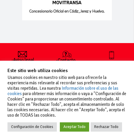
-Aviso legal
-Contacto
+34 627 35
y condiciones
-Cómo
00 36
Este sitio web utiliza cookies
generales
publicar un
de uso
anuncio
Usamos cookies en nuestro sitio web para ofrecerle la
-Vende+
experiencia más relevante al recordar sus preferencias y sus
-Política de
visitas repetidas. Lea nuestra
Información sobre el uso de las
privacidad
cookies
para obtener más información o vaya a "Configuración de
-Política de
Cookies" para proporcionar un consentimiento controlado. Al
cookies
hacer clic en "Rechazar Todo", acepta el almacenamiento de solo
las cookies necesarias. Al hacer clic en "Aceptar Todo", acepta el
uso de TODAS las cookies.
Configuración de Cookies
Aceptar Todo
Rechazar Todo
Copyright
La guia del motor