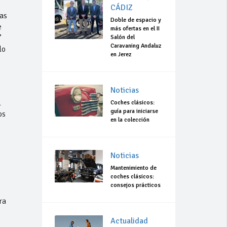
CÁDIZ
as
Doble de espacio y
e
más ofertas en el II
’
Salón del
Caravaning Andaluz
lo
en Jerez
Noticias
l
Coches clásicos:
guía para iniciarse
os
en la colección
Noticias
Mantenimiento de
coches clásicos:
consejos prácticos
ra
Actualidad