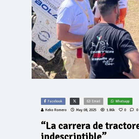
Facebook
Email
Whatsapp
Keko Romero
May 08, 2025
1.86k
0
0
“La carrera de tractor
indescriptible”