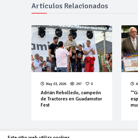
Artículos Relacionados
May 03, 2026
297
0
A
Adrián Rebolledo, campeón
“‘G
de Tractores en Guadamotor
esp
Fest
mu
Este sitio web utiliza cookies