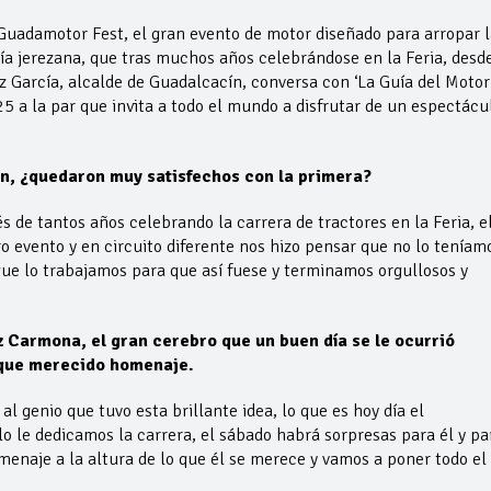
Guadamotor Fest, el gran evento de motor diseñado para arropar l
ía jerezana, que tras muchos años celebrándose en la Feria, desd
z García, alcalde de Guadalcacín, conversa con ‘La Guía del Motor
 a la par que invita a todo el mundo a disfrutar de un espectácu
n, ¿quedaron muy satisfechos con la primera?
 de tantos años celebrando la carrera de tractores en la Feria, e
tro evento y en circuito diferente nos hizo pensar que no lo teníam
que lo trabajamos para que así fuese y terminamos orgullosos y
z Carmona, el gran cerebro que un buen día se le ocurrió
 que merecido homenaje.
al genio que tuvo esta brillante idea, lo que es hoy día el
 le dedicamos la carrera, el sábado habrá sorpresas para él y pa
menaje a la altura de lo que él se merece y vamos a poner todo el