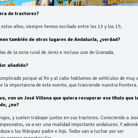
era de tractores?
estos años, siempre hemos oscilado entre los 13 y los 15.
nen también de otros lugares de Andalucía, ¿verdad?
ías de la zona rural de Jerez e incluso uno de Granada.
alor añadido?
 complicado porque al fin y al cabo hablamos de vehículos de muy a
 la importancia de este evento, que trasciende nuestra frontera.
vo, con un José Villena que quiera recuperar ese título que l
do, ¿no?
igos, y suelen trabajar juntos en sus tractores. Conociendo a Jos
campeonatos, va a ser una rivalidad importante andaluces. Y ademá
a o los Márquez padre e hijo. Todos van a luchar por ser
na carrera espectacular.