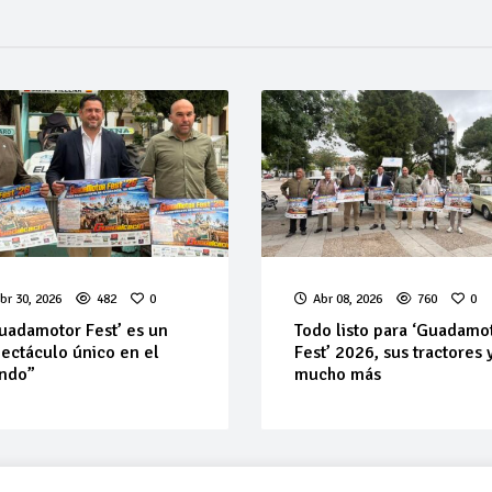
br 30, 2026
482
0
Abr 08, 2026
760
0
uadamotor Fest’ es un
Todo listo para ‘Guadamo
ectáculo único en el
Fest’ 2026, sus tractores 
ndo”
mucho más