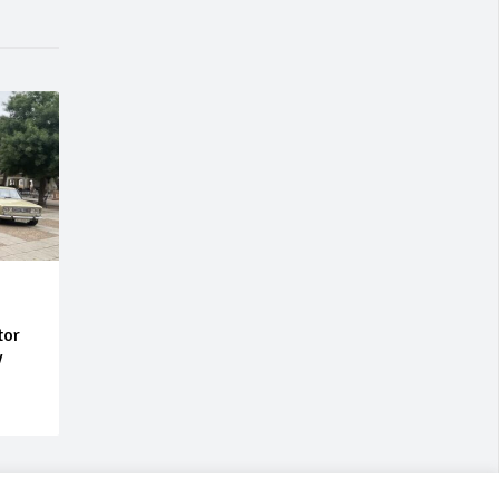
tor
y