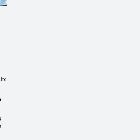
lto
e
é
s