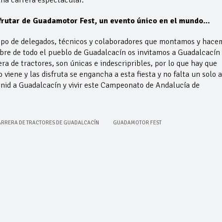
isfrutar de Guadamotor Fest, un evento único en el mundo…
quipo de delegados, técnicos y colaboradores que montamos y hace
bre de todo el pueblo de Guadalcacín os invitamos a Guadalcacín 
rera de tractores, son únicas e indescripribles, por lo que hay que
 viene y las disfruta se engancha a esta fiesta y no falta un solo 
venid a Guadalcacín y vivir este Campeonato de Andalucía de
RRERA DE TRACTORES DE GUADALCACÍN
GUADAMOTOR FEST