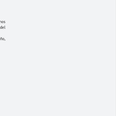
mos
del
año,