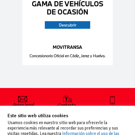
-Aviso legal
-Contacto
+34 627 35
y condiciones
-Cómo
00 36
Este sitio web utiliza cookies
generales
publicar un
de uso
anuncio
Usamos cookies en nuestro sitio web para ofrecerle la
-Vende+
experiencia más relevante al recordar sus preferencias y sus
-Política de
visitas repetidas. Lea nuestra
Información sobre el uso de las