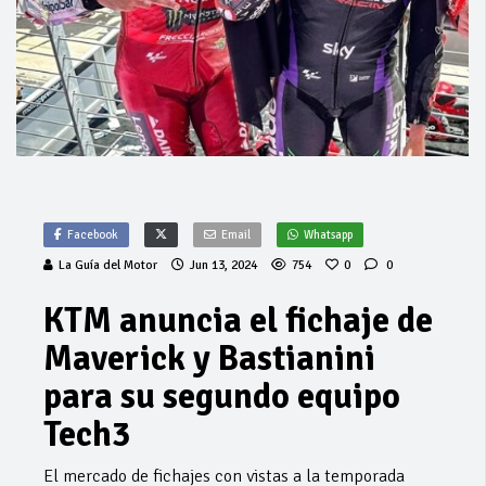
Facebook
Email
Whatsapp
La Guía del Motor
Jun 13, 2024
754
0
0
KTM anuncia el fichaje de
Maverick y Bastianini
para su segundo equipo
Tech3
El mercado de fichajes con vistas a la temporada