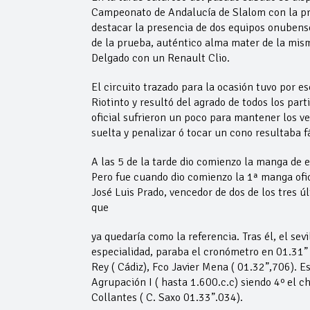
Campeonato de Andalucía de Slalom con la pres
destacar la presencia de dos equipos onubense
de la prueba, auténtico alma mater de la mis
Delgado con un Renault Clio.
El circuito trazado para la ocasión tuvo por e
Riotinto y resultó del agrado de todos los pa
oficial sufrieron un poco para mantener los ve
suelta y penalizar ó tocar un cono resultaba fá
A las 5 de la tarde dio comienzo la manga de 
Pero fue cuando dio comienzo la 1ª manga ofic
José Luis Prado, vencedor de dos de los tres 
que
ya quedaría como la referencia. Tras él, el se
especialidad, paraba el cronómetro en 01.31” 
Rey ( Cádiz), Fco Javier Mena ( 01.32”,706). E
Agrupación I ( hasta 1.600.c.c) siendo 4º el c
Collantes ( C. Saxo 01.33”.034).