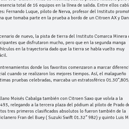
encia total de 16 equipos en la línea de salida. Entre ellos cabí
s: Fernando Luque, piloto de Nerva, profesor del Instituto promo
ma que tomaba parte en la prueba a bordo de un Citroen AX y Dan
scenario de nuevo, la pista de tierra del Instituto Comarca Minera 
rticipantes que disfrutaron mucho, pero que en la segunda manga
hículos en la trayectoria dado que la tierra se había vuelto muy
cil.
entrenamientos donde los favoritos comenzaron a marcar diferenci
ial cuando se realizaron los mejores tiempos. Así, el malagueño
últimas pruebas celebradas, marcaba un estratosférico 01.30”,805
villano Moisés Cabalga también con Citroen Saxo que volvía a la
493, relegando a la tercera plaza del pódium al piloto de Prado d
stos tres primeros clasificados absolutos lo fueron también de la
hiclanero Fran del Buey ( Suzuki Swift 01.32” 982) y quinto Luis M