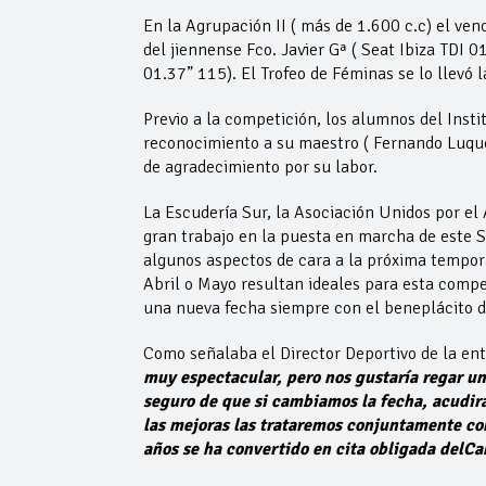
En la Agrupación II ( más de 1.600 c.c) el ven
del jiennense Fco. Javier Gª ( Seat Ibiza TDI 
01.37” 115). El Trofeo de Féminas se lo llevó
Previo a la competición, los alumnos del Inst
reconocimiento a su maestro ( Fernando Luque
de agradecimiento por su labor.
La Escudería Sur, la Asociación Unidos por el A
gran trabajo en la puesta en marcha de este S
algunos aspectos de cara a la próxima tempor
Abril o Mayo resultan ideales para esta compe
una nueva fecha siempre con el beneplácito d
Como señalaba el Director Deportivo de la ent
muy espectacular, pero nos gustaría regar u
seguro de que si cambiamos la
fecha, acudir
las
mejoras las trataremos conjuntamente co
años se ha convertido en cita obligada delC