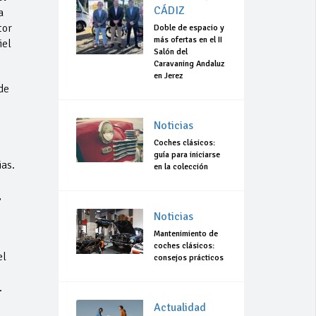
CÁDIZ
a
tor
Doble de espacio y
más ofertas en el II
iel
Salón del
Caravaning Andaluz
en Jerez
de
Noticias
Coches clásicos:
guía para iniciarse
as.
en la colección
,
Noticias
Mantenimiento de
coches clásicos:
el
consejos prácticos
.
Actualidad