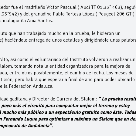
cedor fue el madrileño Víctor Pascual ( Audi TT 01.33” 463), segui
01.33”942) y del granadino Pablo Tortosa López ( Peugeot 206 GTI)
 la malagueña Ania Santos.
ituto que han trabajado mucho en la prueba, le hicieron un
) haciéndole entrega de unos detalles y dirigiéndole unas palabr
lto, así como el voluntariado del Instituto volvieron a realizar un
lalom, tomando nota la entidad organizadora para la mejora de
ada, entre otros posiblemente, el cambio de fecha. Los meses de
tición, pero habrá que esperar a final de año para poder ubicarlo
e la Federación Andaluza.
idad gaditana y Director de Carrera del Slalom:
“ La prueba resul
n poco más
el circuito para compactar mejor el terreno y estoy
á mucho más público a un espectáculo gratuito como éste. Todas
n Fernando Luque para optimizar a
máximo un Slalom que en do
ampeonato de Andalucía”.