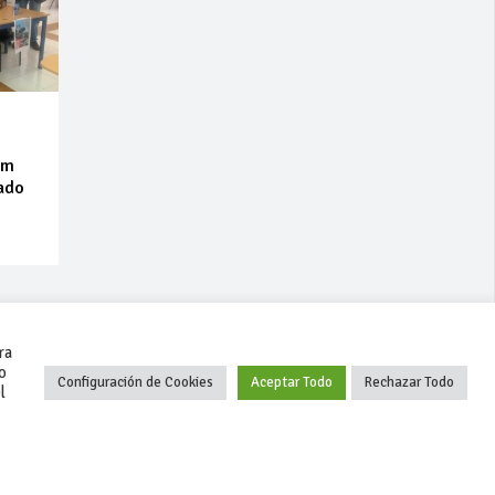
om
cado
ra
o
Configuración de Cookies
Aceptar Todo
Rechazar Todo
l
+34 627 35 00 36