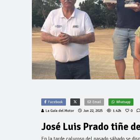
Facebook
Email
Whatsapp
La Guía del Motor
Jun 22, 2025
1.42k
0
José Luis Prado tiñe d
En la tarde caluroso del pasado sábado se dis