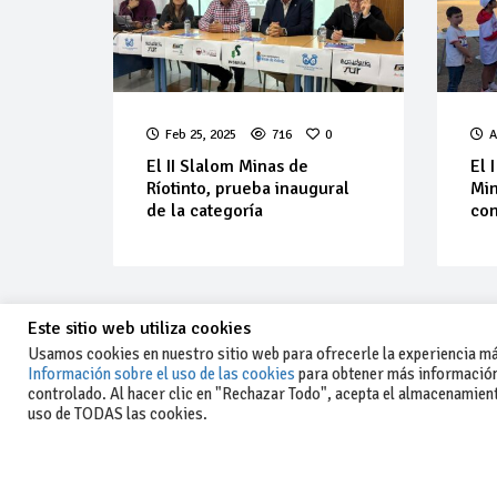
Feb 25, 2025
716
0
A
El II Slalom Minas de
El 
Ríotinto, prueba inaugural
Min
de la categoría
con
Este sitio web utiliza cookies
Usamos cookies en nuestro sitio web para ofrecerle la experiencia más
Información sobre el uso de las cookies
para obtener más información
controlado. Al hacer clic en "Rechazar Todo", acepta el almacenamiento
-Aviso legal y condiciones generales
uso de TODAS las cookies.
de uso
-Política de privacidad
-Política de cookies