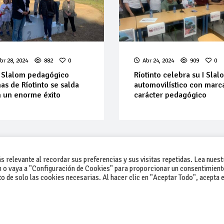
br 28, 2024
882
0
Abr 24, 2024
909
0
I Slalom pedagógico
Ríotinto celebra su I Slal
as de Ríotinto se salda
automovilístico con mar
 un enorme éxito
carácter pedagógico
 relevante al recordar sus preferencias y sus visitas repetidas. Lea nuest
 o vaya a "Configuración de Cookies" para proporcionar un consentimient
 de solo las cookies necesarias. Al hacer clic en "Aceptar Todo", acepta e
-Contacto
-Cómo publicar un anuncio
-Vende+