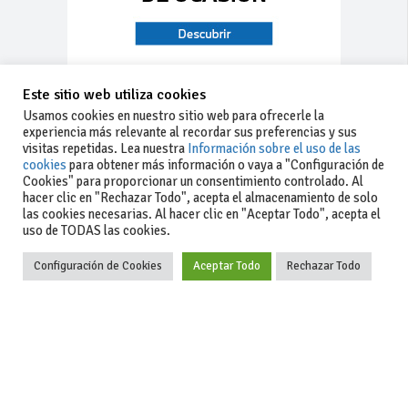
Este sitio web utiliza cookies
Usamos cookies en nuestro sitio web para ofrecerle la
experiencia más relevante al recordar sus preferencias y sus
visitas repetidas. Lea nuestra
Información sobre el uso de las
cookies
para obtener más información o vaya a "Configuración de
Cookies" para proporcionar un consentimiento controlado. Al
hacer clic en "Rechazar Todo", acepta el almacenamiento de solo
las cookies necesarias. Al hacer clic en "Aceptar Todo", acepta el
uso de TODAS las cookies.
Configuración de Cookies
Aceptar Todo
Rechazar Todo
-Aviso legal
-Contacto
+34 627 35
y condiciones
-Cómo
00 36
generales
publicar un
de uso
anuncio
-Vende+
-Política de
privacidad
-Política de
cookies