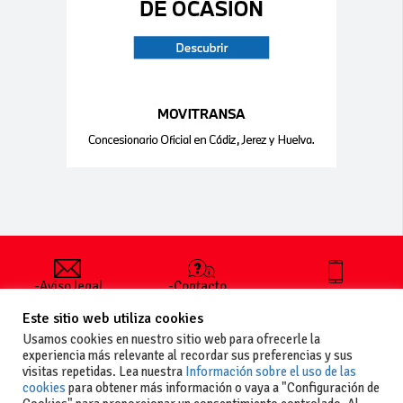
-Aviso legal
-Contacto
+34 627 35
y condiciones
-Cómo
00 36
Este sitio web utiliza cookies
generales
publicar un
de uso
anuncio
Usamos cookies en nuestro sitio web para ofrecerle la
-Vende+
experiencia más relevante al recordar sus preferencias y sus
-Política de
visitas repetidas. Lea nuestra
Información sobre el uso de las
privacidad
cookies
para obtener más información o vaya a "Configuración de
-Política de