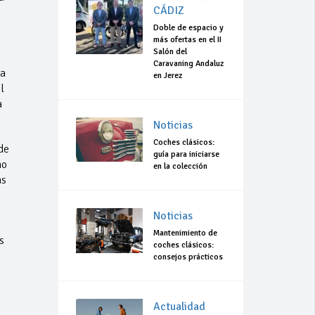
CÁDIZ
Doble de espacio y
más ofertas en el II
Salón del
Caravaning Andaluz
la
en Jerez
l
a
Noticias
Coches clásicos:
de
guía para iniciarse
no
en la colección
as
Noticias
Mantenimiento de
s
coches clásicos:
consejos prácticos
Actualidad