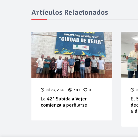
Artículos Relacionados
Jul 23, 2026
189
0
J
La 42ª Subida a Vejer
El 
comienza a perfilarse
dec
6 d