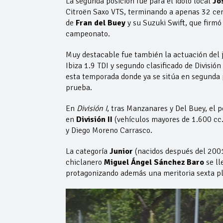
La segunda posición fue para el ídolo local
Jo
Citroën Saxo VTS, terminando a apenas 32 cen
de
Fran del Buey
y su Suzuki Swift, que firm
campeonato.
Muy destacable fue también la actuación del
Ibiza 1.9 TDI y segundo clasificado de Divisió
esta temporada donde ya se sitúa en segunda 
prueba.
En
División I
, tras Manzanares y Del Buey, el 
en
División II
(vehículos mayores de 1.600 cc.)
y Diego Moreno Carrasco.
La categoría
Junior
(nacidos después del 2001
chiclanero
Miguel Ángel Sánchez Baro
se ll
protagonizando además una meritoria sexta pl