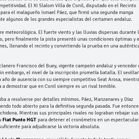
etitividad. El XI Slalom Villa de Conil, disputado en el Recinto
resa para el malagueño Ismael Páez, que firmó una segunda manga
nte algunos de los grandes especialistas del certamen andaluz.
 meteorológica. El fuerte viento y las lluvias dispersas durante 
, pero finalmente la pista presentó unas condiciones óptimas y e
es, llenando el recinto y convirtiendo la prueba en una auténtic
iclanero Francisco del Buey, vigente campeón andaluz y vencedor 
 embargo, el nivel de la inscripción prometía batalla. El sevilla
n año de ausencia con su siempre competitivo Seat Arosa, mientr
a a demostrar que en Conil siempre es un rival temible.
 iba a resolverse por detalles mínimos. Páez, Manzanares y Díaz
endo todo abierto para la definitiva segunda pasada. Fue entonce
rchidona. Mientras sus principales rivales no lograban rebajar sus
u
Fiat Punto HGT
para detener el cronómetro en un espectacular
uficiente para adjudicarse la victoria absoluta.