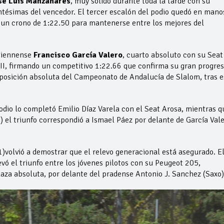
sé Luis Manzanares
, muy sólido durante toda la tarde con su
tésimas del vencedor. El tercer escalón del podio quedó en mano
ó un crono de 1:22.50 para mantenerse entre los mejores del
 jiennense
Francisco García Valero
, cuarto absoluto con su Seat
n II, firmando un competitivo 1:22.66 que confirma su gran progre
posición absoluta del Campeonato de Andalucía de Slalom, tras e
podio lo completó Emilio Díaz Varela con el Seat Arosa, mientras q
 el triunfo correspondió a Ismael Páez por delante de García Val
)volvió a demostrar que el relevo generacional está asegurado. E
evó el triunfo entre los jóvenes pilotos con su Peugeot 205,
aza absoluta, por delante del pradense Antonio J. Sanchez (Saxo)