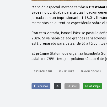
Mención especial merece también
Cristóbal
cross
no puntuaba para la clasificación genera
jornada con un impresionante 1:18.01, llevá
momentos de auténtico espectáculo sobre el t
Con esta victoria, Ismael Páez se postula de
2026. Si ya había dejado grandes sensaciones 
está preparado para pelear de tú a tú con los 
El próximo Slalom que organiza Escudería Sur,
asfalto + 75% tierra) el próximo sábado 6 de j
ESCUDERÍA SUR
ISMAEL PÁEZ
SLALOM DE CONIL
Facebook
Email
Whatsapp