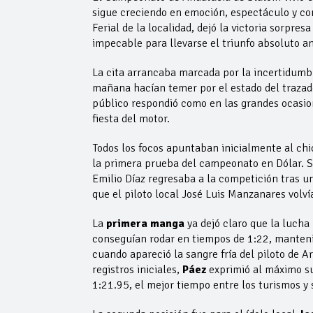
sigue creciendo en emoción, espectáculo y comp
Ferial de la localidad, dejó la victoria sorp
impecable para llevarse el triunfo absoluto a
La cita arrancaba marcada por la incertidumbre
mañana hacían temer por el estado del trazado
público respondió como en las grandes ocasion
fiesta del motor.
Todos los focos apuntaban inicialmente al ch
la primera prueba del campeonato en Dólar. Sin
Emilio Díaz regresaba a la competición tras u
que el piloto local José Luis Manzanares volví
La
primera manga
ya dejó claro que la lucha
conseguían rodar en tiempos de 1:22, manteni
cuando apareció la sangre fría del piloto de A
registros iniciales,
Páez
exprimió al máximo s
1:21.95, el mejor tiempo entre los turismos y s