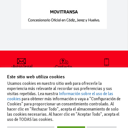
-Aviso legal
-Contacto
+34 627 35
y condiciones
-Cómo
00 36
Este sitio web utiliza cookies
generales
publicar un
de uso
anuncio
Usamos cookies en nuestro sitio web para ofrecerle la
-Vende+
experiencia más relevante al recordar sus preferencias y sus
-Política de
visitas repetidas. Lea nuestra
Información sobre el uso de las
privacidad
cookies
para obtener más información o vaya a "Configuración de
-Política de
Cookies" para proporcionar un consentimiento controlado. Al
cookies
hacer clic en "Rechazar Todo", acepta el almacenamiento de solo
las cookies necesarias. Al hacer clic en "Aceptar Todo", acepta el
uso de TODAS las cookies.