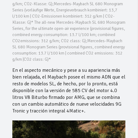
g/km; CO2-Klasse: G);Mercedes-Maybach SL 680 Monogram
Series (vorläufige Werte, Energieverbrauch kombiniert: 13,7
l/100 km | CO2-Emissionen kombiniert: 312 g/km | CO2-
Klasse: G)* The all-new Mercedes-Maybach SL 680 Monogram
Series, for the ultimate open-air experience (provisional figures,
combined energy consumption: 13.7 l/100 km; combined
CO2emissions: 312 g/km; CO2 class: G);Mercedes-Maybach
SL 680 Monogram Series (provisional figures, combined energy
consumption: 13.7 l/100 km | combined CO2 emissions: 312
g/km |CO2 class: G)*
En el aspecto mecánico y pese a su apariencia más
bien relajada, el Maybach posee el mismo ADN que el
resto de modelos SL, de hecho, por lo pronto, está
disponible con la versión de 585 CV del motor 4.0
litros V8 Biturbo firmado por AMG, que se combina
con un cambio automático de nueve velocidades 9G
Tronic y tracción integral 4Matic+.