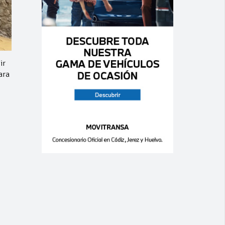
ir
ara