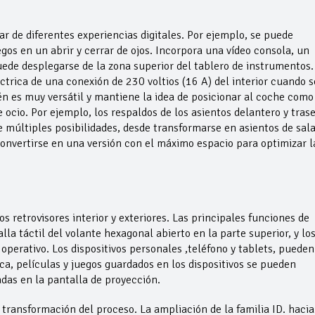
ar de diferentes experiencias digitales. Por ejemplo, se puede
egos en un abrir y cerrar de ojos. Incorpora una vídeo consola, un
ede desplegarse de la zona superior del tablero de instrumentos.
éctrica de una conexión de 230 voltios (16 A) del interior cuando s
én es muy versátil y mantiene la idea de posicionar al coche como
ocio. Por ejemplo, los respaldos de los asientos delantero y tras
múltiples posibilidades, desde transformarse en asientos de sala
convertirse en una versión con el máximo espacio para optimizar l
s retrovisores interior y exteriores. Las principales funciones de
la táctil del volante hexagonal abierto en la parte superior, y lo
perativo. Los dispositivos personales ,teléfono y tablets, pueden
a, películas y juegos guardados en los dispositivos se pueden
adas en la pantalla de proyección.
ransformación del proceso. La ampliación de la familia ID. hacia