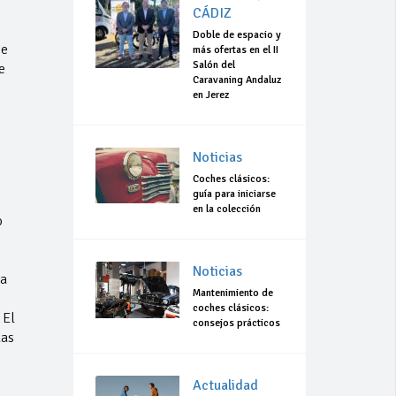
CÁDIZ
Doble de espacio y
te
más ofertas en el II
Salón del
e
Caravaning Andaluz
en Jerez
Noticias
Coches clásicos:
guía para iniciarse
en la colección
o
Noticias
la
Mantenimiento de
coches clásicos:
 El
consejos prácticos
las
Actualidad