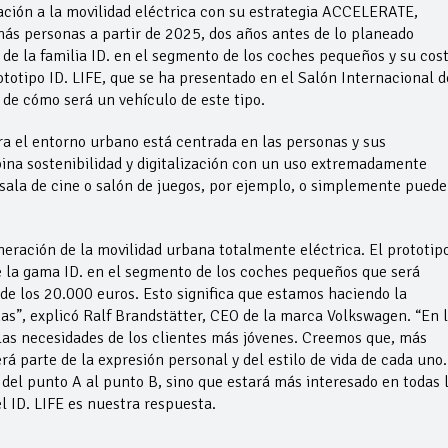
ción a la movilidad eléctrica con su estrategia ACCELERATE,
más personas a partir de 2025, dos años antes de lo planeado
e la familia ID. en el segmento de los coches pequeños y su cos
otipo ID. LIFE, que se ha presentado en el Salón Internacional d
de cómo será un vehículo de este tipo.
ra el entorno urbano está centrada en las personas y sus
na sostenibilidad y digitalización con un uso extremadamente
a sala de cine o salón de juegos, por ejemplo, o simplemente puede
eneración de la movilidad urbana totalmente eléctrica. El prototip
e la gama ID. en el segmento de los coches pequeños que será
de los 20.000 euros. Esto significa que estamos haciendo la
as”, explicó Ralf Brandstätter, CEO de la marca Volkswagen. “En 
las necesidades de los clientes más jóvenes. Creemos que, más
erá parte de la expresión personal y del estilo de vida de cada uno.
del punto A al punto B, sino que estará más interesado en todas 
l ID. LIFE es nuestra respuesta.