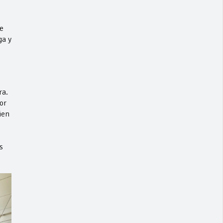
e
ga y
ra.
or
ien
s