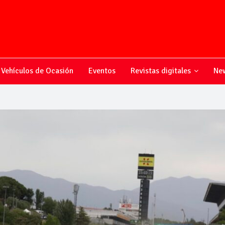
Vehículos de Ocasión
Eventos
Revistas digitales
New