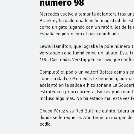
número 98
Mercedes vuelve a tomar la delantera tras una
Brackley ha dado una lección magistral de est
como un gato jugando con un ratón, los de la e
España cogieron con el paso cambiado.
Lewis Hamilton, que lograba la pole número 1
Verstappen que luchó como un jabato. Este tri
100. Casi nada. Verstappen se tuvo que confo
Completó el podio un Valteri Bottas como siem
superioridad de Mercedes le beneficia, porque 
adelantó en la salida e hizo soñar a La Scude
estrategia a priori correcta, Bottas pudo con 
incluso algo más. No ha estado mal esta vez 
Checo Pérez y su Red Bull fue quinto. Logra u
donde se le requería. Aún tiene un margen de
podio.