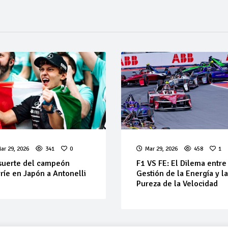
ar 29, 2026
341
0
Mar 29, 2026
458
1
suerte del campeón
F1 VS FE: El Dilema entre
ríe en Japón a Antonelli
Gestión de la Energía y l
Pureza de la Velocidad