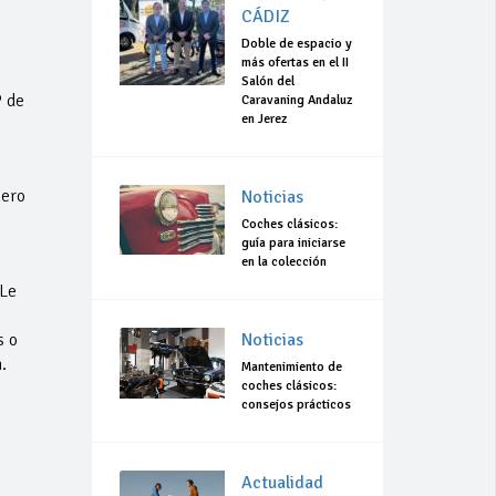
CÁDIZ
Doble de espacio y
más ofertas en el II
Salón del
P de
Caravaning Andaluz
en Jerez
mero
Noticias
Coches clásicos:
guía para iniciarse
en la colección
 Le
s o
Noticias
.
Mantenimiento de
coches clásicos:
consejos prácticos
Actualidad