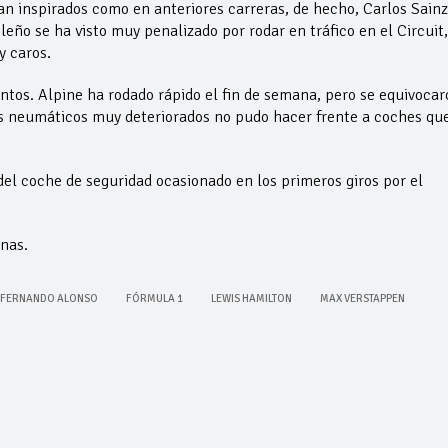
an inspirados como en anteriores carreras, de hecho, Carlos Sainz
leño se ha visto muy penalizado por rodar en tráfico en el Circuit,
y caros.
tos. Alpine ha rodado rápido el fin de semana, pero se equivocar
sus neumáticos muy deteriorados no pudo hacer frente a coches qu
del coche de seguridad ocasionado en los primeros giros por el
nas.
FERNANDO ALONSO
FÓRMULA 1
LEWIS HAMILTON
MAX VERSTAPPEN