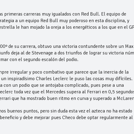
s primeras carreras muy igualados con Red Bull. El equipo de
rategia a un equipo Red Bull muy poderoso en esta disciplina, y
strella le han mojado la oreja a los energéticos a los que en el G
00º de su carrera, obtuvo una victoria contundente sobre un Max
unfo deja al de Stevenage a dos triunfos de lograr su victoria nú
rmar con el segundo escalón del podio.
pre irregular y poco combativo que parece que la inercia de la
un inspiradísimo Charles Leclerc le puso las cosas muy difíciles.
ria con un podio que se antojaba complicado, pues pese a una
Leclerc toda vez que el Mercedes supera al Ferrari en 0,5 segundo
Ferrari que ha mostrado buen ritmo en curva y superado a McLaren
nos buenos puntos, pero sin duda esta vez el azteca no ha estado
 beneficio y debe mejorar pues Checo debe optar regularmente al