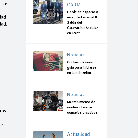
cta:
CÁDIZ
Doble de espacio y
dad
más ofertas en el II
Salón del
dad.
Caravaning Andaluz
en Jerez
Noticias
Coches clásicos:
guía para iniciarse
en la colección
Noticias
Mantenimiento de
coches clásicos:
ras
consejos prácticos
os
Actualidad