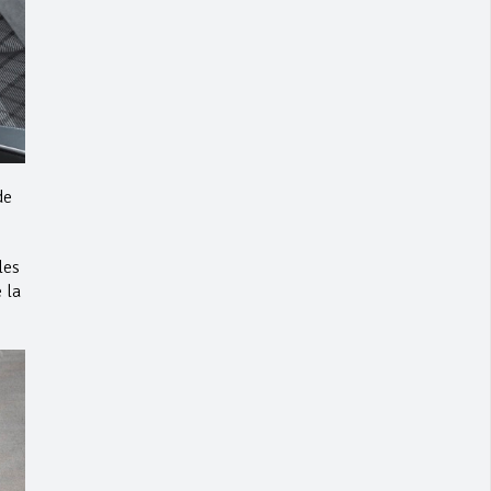
de
les
 la