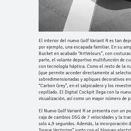
El interior del nuevo Golf Variant R es tan de
por ejemplo, una escapada familiar. En su amp
Bucket en acabado “ArtVelours”, con costuras a
parte, el volante deportivo multifunción de c
con tecnología háptica. Como el resto de la n
(que permite acceder directamente al selecto
sobredimensionadas y apliques decorativos en 
“Carbon Grey”, en el salpicadero y los revesti
cepillado. El Digital Cockpit llega con la nu
visualización, así como un mayor número de p
El Nuevo Golf Variant R se presenta con un 
caja de cambios DSG de 7 velocidades y la tra
solo 4,9 segundos. Además, la incorporación d
Torque Vectoring” junto con el bloqueo electró