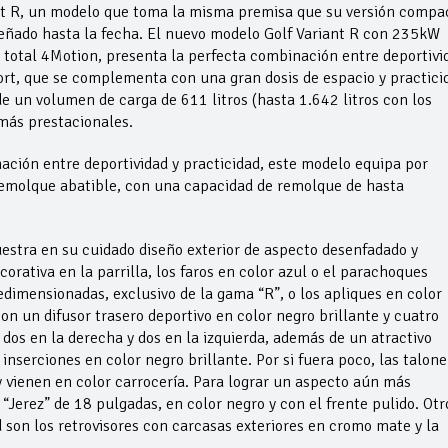
nt R, un modelo que toma la misma premisa que su versión compa
señado hasta la fecha. El nuevo modelo Golf Variant R con 235kW
 total 4Motion, presenta la perfecta combinación entre deportivi
fort, que se complementa con una gran dosis de espacio y practici
de un volumen de carga de 611 litros (hasta 1.642 litros con los
 más prestacionales.
ación entre deportividad y practicidad, este modelo equipa por
remolque abatible, con una capacidad de remolque de hasta
uestra en su cuidado diseño exterior de aspecto desenfadado y
orativa en la parrilla, los faros en color azul o el parachoques
edimensionadas, exclusivo de la gama “R”, o los apliques en color
con un difusor trasero deportivo en color negro brillante y cuatro
 dos en la derecha y dos en la izquierda, además de un atractivo
 inserciones en color negro brillante. Por si fuera poco, las talone
 vienen en color carrocería. Para lograr un aspecto aún más
 “Jerez” de 18 pulgadas, en color negro y con el frente pulido. Otr
 son los retrovisores con carcasas exteriores en cromo mate y la