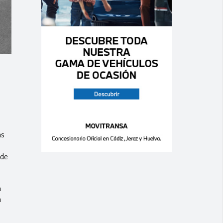
s
as
 de
a
n