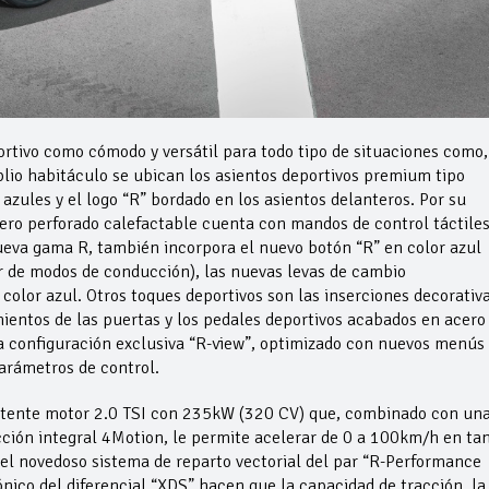
portivo como cómodo y versátil para todo tipo de situaciones como,
lio habitáculo se ubican los asientos deportivos premium tipo
zules y el logo “R” bordado en los asientos delanteros. Por su
uero perforado calefactable cuenta con mandos de control táctile
ueva gama R, también incorpora el nuevo botón “R” en color azul
r de modos de conducción), las nuevas levas de cambio
color azul. Otros toques deportivos son las inserciones decorativ
mientos de las puertas y los pedales deportivos acabados en acero
eva configuración exclusiva “R-view”, optimizado con nuevos menús
arámetros de control.
potente motor 2.0 TSI con 235kW (320 CV) que, combinado con un
cción integral 4Motion, le permite acelerar de 0 a 100km/h en ta
el novedoso sistema de reparto vectorial del par “R-Performance
nico del diferencial “XDS” hacen que la capacidad de tracción, la