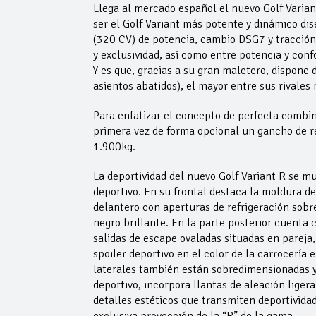
Llega al mercado español el nuevo Golf Varia
ser el Golf Variant más potente y dinámico di
(320 CV) de potencia, cambio DSG7 y tracción
y exclusividad, así como entre potencia y con
Y es que, gracias a su gran maletero, dispone 
asientos abatidos), el mayor entre sus rivales
Para enfatizar el concepto de perfecta combin
primera vez de forma opcional un gancho de 
1.900kg.
La deportividad del nuevo Golf Variant R se m
deportivo. En su frontal destaca la moldura dec
delantero con aperturas de refrigeración sobr
negro brillante. En la parte posterior cuenta 
salidas de escape ovaladas situadas en pareja,
spoiler deportivo en el color de la carrocería e
laterales también están sobredimensionadas y
deportivo, incorpora llantas de aleación ligera
detalles estéticos que transmiten deportividad
exclusiva proyección de la “R” de la gama.