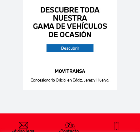
-Aviso legal
-Contacto
+34 627 35
y condiciones
-Cómo
00 36