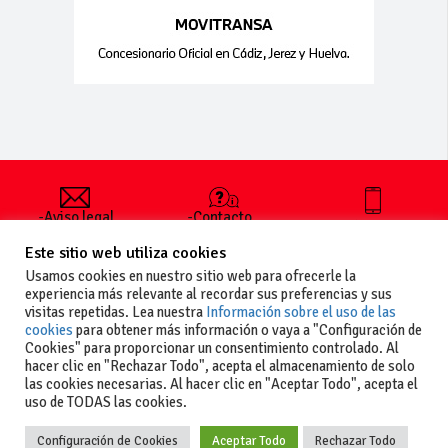
-Aviso legal
-Contacto
+34 627 35
y condiciones
-Cómo
00 36
Este sitio web utiliza cookies
generales
publicar un
de uso
anuncio
Usamos cookies en nuestro sitio web para ofrecerle la
-Vende+
experiencia más relevante al recordar sus preferencias y sus
-Política de
visitas repetidas. Lea nuestra
Información sobre el uso de las
privacidad
cookies
para obtener más información o vaya a "Configuración de
-Política de
Cookies" para proporcionar un consentimiento controlado. Al
cookies
hacer clic en "Rechazar Todo", acepta el almacenamiento de solo
las cookies necesarias. Al hacer clic en "Aceptar Todo", acepta el
uso de TODAS las cookies.
Configuración de Cookies
Aceptar Todo
Rechazar Todo