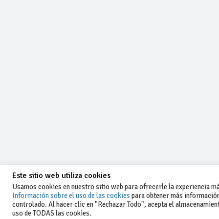
Este sitio web utiliza cookies
Usamos cookies en nuestro sitio web para ofrecerle la experiencia más
Información sobre el uso de las cookies
para obtener más información
controlado. Al hacer clic en "Rechazar Todo", acepta el almacenamiento
-Aviso legal y condiciones generales
uso de TODAS las cookies.
de uso