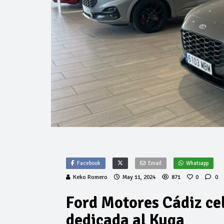
Facebook
Email
Whatsapp
Keko Romero
May 11, 2024
871
0
0
Ford Motores Cádiz ce
dedicada al Kuga