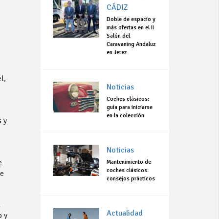
CÁDIZ
Doble de espacio y
más ofertas en el II
Salón del
Caravaning Andaluz
en Jerez
l,
Noticias
Coches clásicos:
guía para iniciarse
en la colección
 y
Noticias
e
Mantenimiento de
coches clásicos:
de
consejos prácticos
a
Actualidad
o y