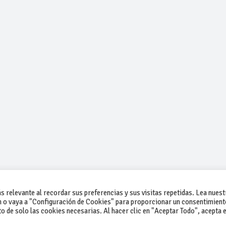
 relevante al recordar sus preferencias y sus visitas repetidas. Lea nuest
 o vaya a "Configuración de Cookies" para proporcionar un consentimient
 de solo las cookies necesarias. Al hacer clic en "Aceptar Todo", acepta e
-Contacto
-Cómo publicar un anuncio