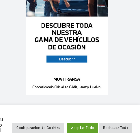
ra
o
Configuración de Cookies
Aceptar Todo
Rechazar Todo
l
+34 627 35 00 36