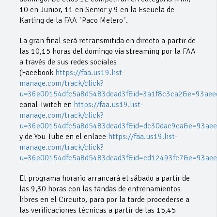
10 en Junior, 11 en Senior y 9 en la Escuela de
Karting de la FAA `Paco Melero´.
La gran final será retransmitida en directo a partir de
las 10,15 horas del domingo vía streaming por la FAA
a través de sus redes sociales
(Facebook
https://faa.us19.list-
manage.com/track/click?
u=36e00154dfc5a8d5483dcad3f&id=3a1f8c3ca2&e=93ae
canal Twitch en
https://faa.us19.list-
manage.com/track/click?
u=36e00154dfc5a8d5483dcad3f&id=dc30dac9ca&e=93ae
y de You Tube en el enlace
https://faa.us19.list-
manage.com/track/click?
u=36e00154dfc5a8d5483dcad3f&id=cd12493fc7&e=93ae
El programa horario arrancará el sábado a partir de
las 9,30 horas con las tandas de entrenamientos
libres en el Circuito, para por la tarde procederse a
las verificaciones técnicas a partir de las 15,45