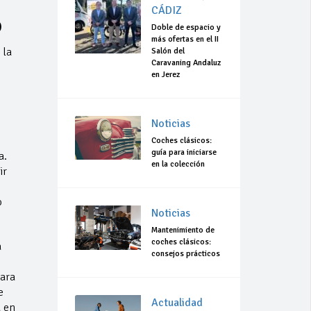
CÁDIZ
o
Doble de espacio y
más ofertas en el II
 la
Salón del
Caravaning Andaluz
en Jerez
Noticias
Coches clásicos:
guía para iniciarse
a.
en la colección
ir
o
Noticias
Mantenimiento de
coches clásicos:
a
consejos prácticos
para
e
Actualidad
a en