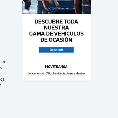
y
 en
os
ca.
s.