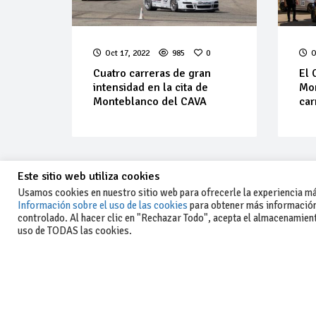
Oct 17, 2022
985
0
O
Cuatro carreras de gran
El 
intensidad en la cita de
Mon
Monteblanco del CAVA
car
Este sitio web utiliza cookies
Usamos cookies en nuestro sitio web para ofrecerle la experiencia más
Información sobre el uso de las cookies
para obtener más información
controlado. Al hacer clic en "Rechazar Todo", acepta el almacenamiento
-Aviso legal y condiciones generales
uso de TODAS las cookies.
de uso
-Política de privacidad
-Política de cookies