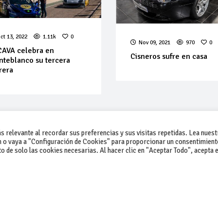
ct 13, 2022
1.11k
0
Nov 09, 2021
970
0
CAVA celebra en
Cisneros sufre en casa
teblanco su tercera
rera
 relevante al recordar sus preferencias y sus visitas repetidas. Lea nuest
 o vaya a "Configuración de Cookies" para proporcionar un consentimient
 de solo las cookies necesarias. Al hacer clic en "Aceptar Todo", acepta e
-Contacto
-Cómo publicar un anuncio
-Vende+