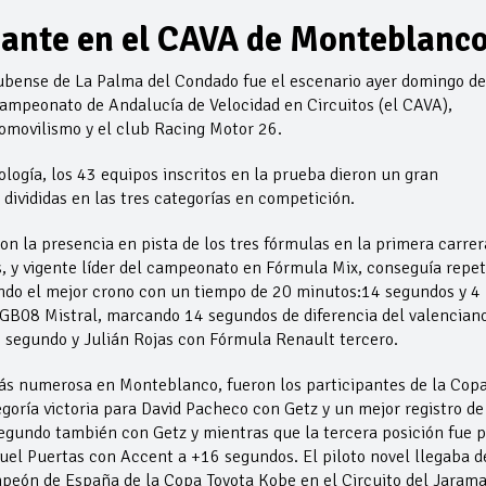
ante en el CAVA de Monteblanc
nubense de La Palma del Condado fue el escenario ayer domingo de
Campeonato de Andalucía de Velocidad en Circuitos (el CAVA),
omovilismo y el club Racing Motor 26.
logía, los 43 equipos inscritos en la prueba dieron un gran
 divididas en las tres categorías en competición.
on la presencia en pista de los tres fórmulas en la primera carrer
y vigente líder del campeonato en Fórmula Mix, conseguía repet
ando el mejor crono con un tiempo de 20 minutos:14 segundos y 4
 GB08 Mistral, marcando 14 segundos de diferencia del valencian
 segundo y Julián Rojas con Fórmula Renault tercero.
más numerosa en Monteblanco, fueron los participantes de la Cop
oría victoria para David Pacheco con Getz y un mejor registro de
gundo también con Getz y mientras que la tercera posición fue 
uel Puertas con Accent a +16 segundos. El piloto novel llegaba d
peón de España de la Copa Toyota Kobe en el Circuito del Jaram