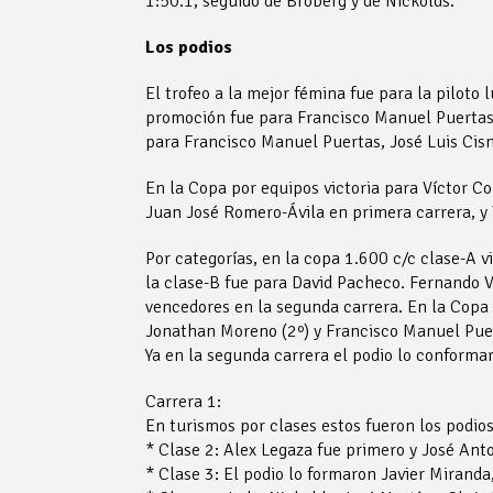
1:50.1, seguido de Broberg y de Nickolds.
Los podios
El trofeo a la mejor fémina fue para la piloto
promoción fue para Francisco Manuel Puertas,
para Francisco Manuel Puertas, José Luis Cis
En la Copa por equipos victoria para Víctor C
Juan José Romero-Ávila en primera carrera, y 
Por categorías, en la copa 1.600 c/c clase-A v
la clase-B fue para David Pacheco. Fernando V
vencedores en la segunda carrera. En la Copa 
Jonathan Moreno (2º) y Francisco Manuel Puer
Ya en la segunda carrera el podio lo conforma
Carrera 1:
En turismos por clases estos fueron los podios
* Clase 2: Alex Legaza fue primero y José Ant
* Clase 3: El podio lo formaron Javier Miranda