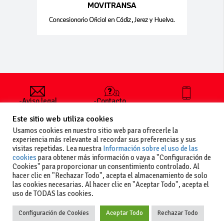
-Aviso legal
-Contacto
+34 627 35
y condiciones
-Cómo
00 36
Este sitio web utiliza cookies
generales
publicar un
de uso
anuncio
Usamos cookies en nuestro sitio web para ofrecerle la
-Vende+
experiencia más relevante al recordar sus preferencias y sus
-Política de
visitas repetidas. Lea nuestra
Información sobre el uso de las
privacidad
cookies
para obtener más información o vaya a "Configuración de
-Política de
Cookies" para proporcionar un consentimiento controlado. Al
cookies
hacer clic en "Rechazar Todo", acepta el almacenamiento de solo
las cookies necesarias. Al hacer clic en "Aceptar Todo", acepta el
uso de TODAS las cookies.
Configuración de Cookies
Aceptar Todo
Rechazar Todo
Copyright
La guia del motor