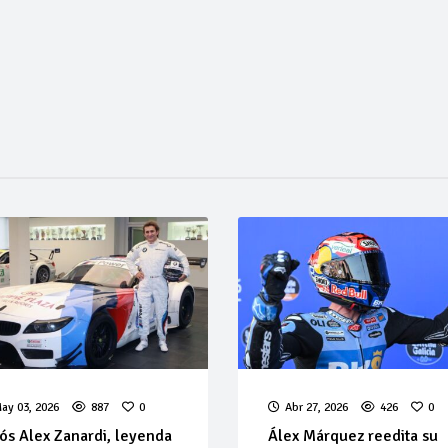
ay 03, 2026
887
0
Abr 27, 2026
426
0
ós Alex Zanardi, leyenda
Álex Márquez reedita su