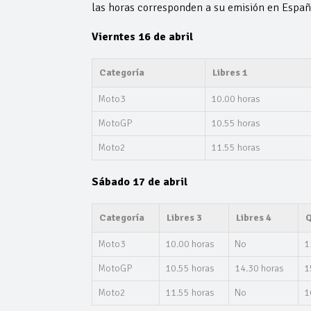
las horas corresponden a su emisión en Españ
Vierntes 16 de abril
Categoría
Libres 1
Moto3
10.00 horas
MotoGP
10.55 horas
Moto2
11.55 horas
Sábado 17 de abril
Categoría
Libres 3
Libres 4
Moto3
10.00 horas
No
1
MotoGP
10.55 horas
14.30 horas
1
Moto2
11.55 horas
No
1