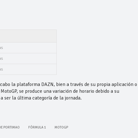
as
as
as
 cabo la plataforma DAZN, bien a través de su propia aplicación o
e MotoGP, se produce una variación de horario debido a su
a ser la última categoría de la jornada.
DE PORTIMAO
FÓRMULA 1
MOTOGP