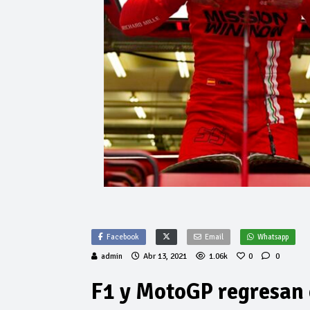
Facebook
Email
Whatsapp
admin
Abr 13, 2021
1.06k
0
0
F1 y MotoGP regresan 