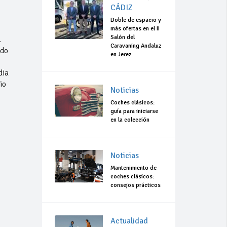
CÁDIZ
Doble de espacio y
más ofertas en el II
Salón del
.
Caravaning Andaluz
rdo
en Jerez
dia
io
Noticias
Coches clásicos:
guía para iniciarse
en la colección
Noticias
Mantenimiento de
coches clásicos:
consejos prácticos
Actualidad