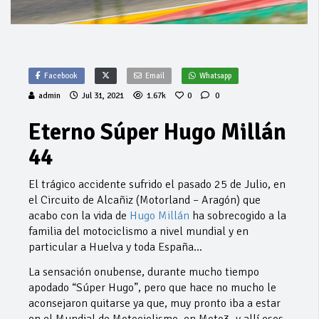
Facebook
Email
Whatsapp
admin
Jul 31, 2021
1.67k
0
0
Eterno Súper Hugo Millán
44
El trágico accidente sufrido el pasado 25 de Julio, en
el Circuito de Alcañiz (Motorland – Aragón) que
acabo con la vida de
Hugo Millán
ha sobrecogido a la
familia del motociclismo a nivel mundial y en
particular a Huelva y toda España…
La sensación onubense, durante mucho tiempo
apodado “Súper Hugo”, pero que hace no mucho le
aconsejaron quitarse ya que, muy pronto iba a estar
en el Mundial de Motociclismo, en Moto3, y allí esos