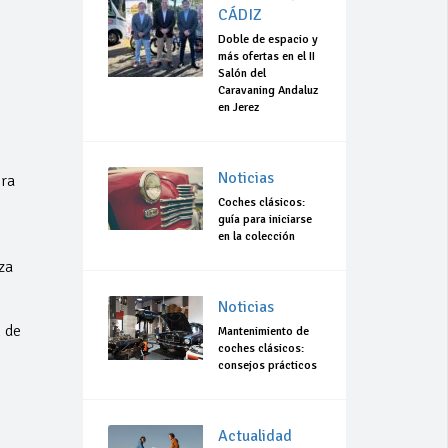
CÁDIZ
Doble de espacio y
más ofertas en el II
Salón del
Caravaning Andaluz
en Jerez
Noticias
era
Coches clásicos:
guía para iniciarse
en la colección
za
Noticias
 de
Mantenimiento de
coches clásicos:
consejos prácticos
Actualidad