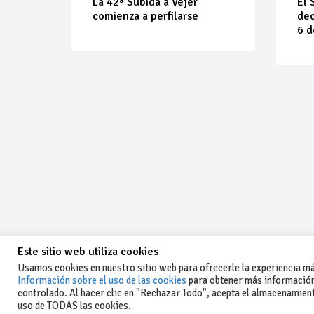
La 42ª Subida a Vejer
El 
comienza a perfilarse
dec
6 d
Este sitio web utiliza cookies
Usamos cookies en nuestro sitio web para ofrecerle la experiencia más
Información sobre el uso de las cookies
para obtener más información
controlado. Al hacer clic en "Rechazar Todo", acepta el almacenamiento
-Aviso legal y condiciones generales
uso de TODAS las cookies.
de uso