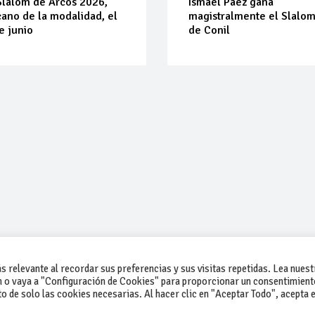
Slalom de Arcos 2026,
Ismael Páez gana
ano de la modalidad, el
magistralmente el Slalo
e junio
de Conil
 relevante al recordar sus preferencias y sus visitas repetidas. Lea nuest
 o vaya a "Configuración de Cookies" para proporcionar un consentimient
 de solo las cookies necesarias. Al hacer clic en "Aceptar Todo", acepta e
-Contacto
-Cómo publicar un anuncio