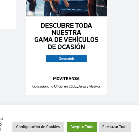
m
ra
o
Configuración de Cookies
Aceptar Todo
Rechazar Todo
l
+34 627 35 00 36