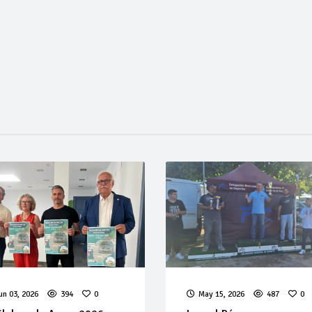
un 03, 2026
394
0
May 15, 2026
487
0