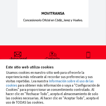
-Aviso legal
-Contacto
+34 627 35
y condiciones
-Cómo
00 36
Este sitio web utiliza cookies
generales
publicar un
de uso
anuncio
Usamos cookies en nuestro sitio web para ofrecerle la
-Vende+
experiencia más relevante al recordar sus preferencias y sus
-Política de
visitas repetidas. Lea nuestra
Información sobre el uso de las
privacidad
cookies
para obtener más información o vaya a "Configuración de
-Política de
Cookies" para proporcionar un consentimiento controlado. Al
cookies
hacer clic en "Rechazar Todo", acepta el almacenamiento de solo
las cookies necesarias. Al hacer clic en "Aceptar Todo", acepta el
uso de TODAS las cookies.