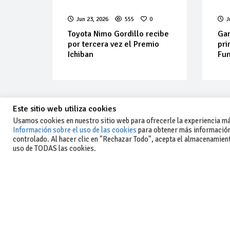
Jun 23, 2026
555
0
J
Toyota Nimo Gordillo recibe
Gam
por tercera vez el Premio
pri
Ichiban
Fu
Este sitio web utiliza cookies
Usamos cookies en nuestro sitio web para ofrecerle la experiencia más
Información sobre el uso de las cookies
para obtener más información
controlado. Al hacer clic en "Rechazar Todo", acepta el almacenamiento
-Aviso legal y condiciones generales
uso de TODAS las cookies.
de uso
-Política de privacidad
-Política de cookies