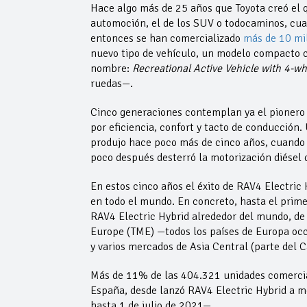
Hace algo más de 25 años que Toyota creó el q
automoción, el de los SUV o todocaminos, cua
entonces se han comercializado
más de 10 mi
nuevo tipo de vehículo, un modelo compacto co
nombre:
Recreational Active Vehicle with 4-wh
ruedas—.
Cinco generaciones contemplan ya el pionero
por eficiencia, confort y tacto de conducción.
produjo hace poco más de cinco años, cuando T
poco después desterró la motorización diésel 
En estos cinco años el éxito de RAV4 Electric
en todo el mundo. En concreto, hasta el prim
RAV4 Electric Hybrid alrededor del mundo, d
Europe (TME) —todos los países de Europa occid
y varios mercados de Asia Central (parte del 
Más de 11% de las 404.321 unidades comercia
España, desde lanzó RAV4 Electric Hybrid a 
hasta 1 de julio de 2021—.