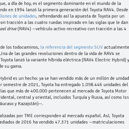
ue, a día de hoy, es el segmento dominante en el mundo de la
ndo en 1994 lanzó la primera generación del Toyota RAV4. Desde
llones de unidades
, refrendando así la apuesta de Toyota por un
n tracción a las cuatro ruedas inspirado en las siglas que le dan
eel drive
(RAV4) —vehículo activo recreativo con tracción a las 4
 de los todocaminos,
la referencia del segmento SUV
actualment
 Una de las grandes revoluciones dentro de la vida de RAV4 se
oyota lanzó la variante híbrida eléctrica (RAV4 Electric Hybrid) 
de su gama.
 Hybrid es un hecho: ya se han vendido más de un millón de unida
er semestre de 2021, Toyota ha entregado 1.058.446 unidades del
e las que más de 400.000 pertenecen al mercado de Toyota Motor
ental, central y oriental, incluidos Turquía y Rusia, así como Isr
Cáucaso y Kazajstán)—.
lizadas por TME corresponden al mercado español. Así, Toyota
mediados de 2016 ha vendido 47.371 unidades —matriculaciones