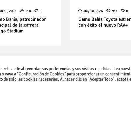
un 19, 2026
418
0
May 08, 2026
917
0
o Bahía, patrocinador
Gamo Bahía Toyota estre
ncipal de la carrera
con éxito el nuevo RAV4
ngo Stadium
 relevante al recordar sus preferencias y sus visitas repetidas. Lea nuest
 o vaya a "Configuración de Cookies" para proporcionar un consentimient
 de solo las cookies necesarias. Al hacer clic en "Aceptar Todo", acepta e
-Contacto
-Cómo publicar un anuncio
-Vende+