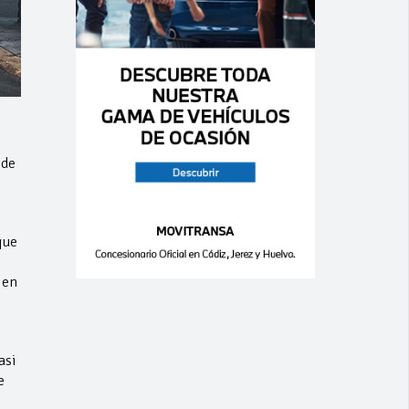
 de
que
e
 en
asi
e