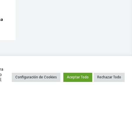
na
ra
o
Configuración de Cookies
Aceptar Todo
Rechazar Todo
l
+34 627 35 00 36