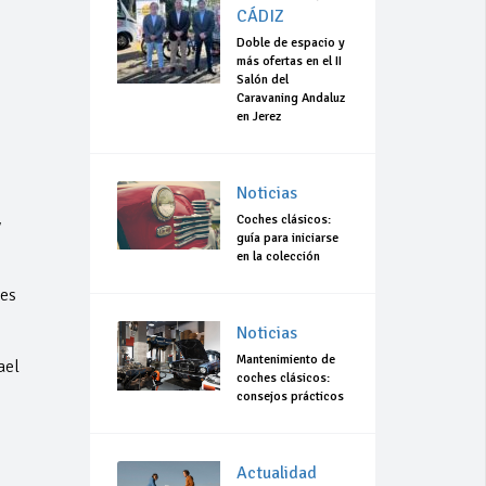
CÁDIZ
Doble de espacio y
más ofertas en el II
Salón del
Caravaning Andaluz
en Jerez
e
Noticias
Coches clásicos:
y
guía para iniciarse
en la colección
des
Noticias
Mantenimiento de
ael
coches clásicos:
consejos prácticos
Actualidad