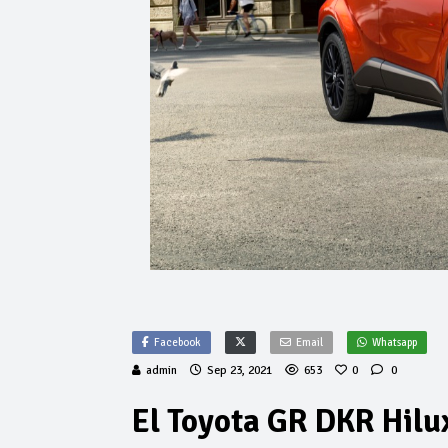
Facebook
Email
Whatsapp
admin
Sep 23, 2021
653
0
0
El Toyota GR DKR Hilux