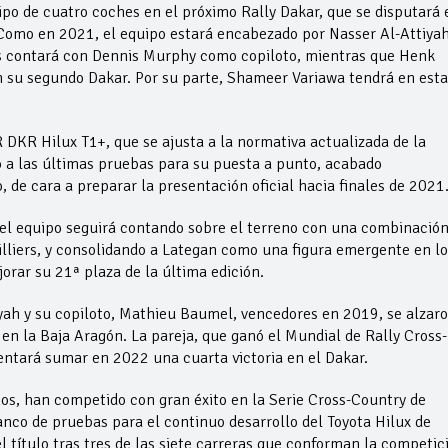
o de cuatro coches en el próximo Rally Dakar, que se disputará 
 Como en 2021, el equipo estará encabezado por Nasser Al-Attiyah
ers contará con Dennis Murphy como copiloto, mientras que Henk
 su segundo Dakar. Por su parte, Shameer Variawa tendrá en esta
DKR Hilux T1+, que se ajusta a la normativa actualizada de la
 a las últimas pruebas para su puesta a punto, acabado
 de cara a preparar la presentación oficial hacia finales de 2021
el equipo seguirá contando sobre el terreno con una combinación
Villiers, y consolidando a Lategan como una figura emergente en lo
jorar su 21ª plaza de la última edición.
ah y su copiloto, Mathieu Baumel, vencedores en 2019, se alzar
o en la Baja Aragón. La pareja, que ganó el Mundial de Rally Cross-
tentará sumar en 2022 una cuarta victoria en el Dakar.
os, han competido con gran éxito en la Serie Cross-Country de
nco de pruebas para el continuo desarrollo del Toyota Hilux de
l título tras tres de las siete carreras que conforman la competic