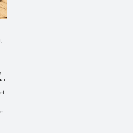
l
n
 un
el
de