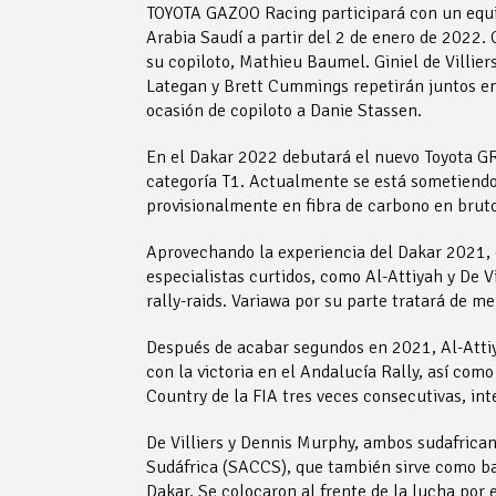
TOYOTA GAZOO Racing participará con un equip
Arabia Saudí a partir del 2 de enero de 2022.
su copiloto, Mathieu Baumel. Giniel de Villi
Lategan y Brett Cummings repetirán juntos en
ocasión de copiloto a Danie Stassen.
En el Dakar 2022 debutará el nuevo Toyota GR 
categoría T1. Actualmente se está sometiendo
provisionalmente en fibra de carbono en bruto,
Aprovechando la experiencia del Dakar 2021, 
especialistas curtidos, como Al-Attiyah y De 
rally-raids. Variawa por su parte tratará de me
Después de acabar segundos en 2021, Al-Attiy
con la victoria en el Andalucía Rally, así com
Country de la FIA tres veces consecutivas, in
De Villiers y Dennis Murphy, ambos sudafrican
Sudáfrica (SACCS), que también sirve como ba
Dakar. Se colocaron al frente de la lucha por e