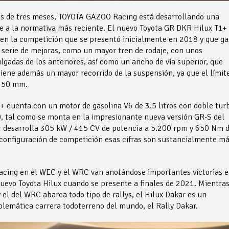
ás de tres meses, TOYOTA GAZOO Racing está desarrollando una
me a la normativa más reciente. El nuevo Toyota GR DKR Hilux T1+
en la competición que se presentó inicialmente en 2018 y que g
 serie de mejoras, como un mayor tren de rodaje, con unos
lgadas de los anteriores, así como un ancho de vía superior, que
ne además un mayor recorrido de la suspensión, ya que el límit
 350 mm.
+ cuenta con un motor de gasolina V6 de 3.5 litros con doble tur
, tal como se monta en la impresionante nueva versión GR-S del
r desarrolla 305 kW / 415 CV de potencia a 5.200 rpm y 650 Nm 
 configuración de competición esas cifras son sustancialmente m
cing en el WEC y el WRC van anotándose importantes victorias 
l nuevo Toyota Hilux cuando se presente a finales de 2021. Mientra
el del WRC abarca todo tipo de rallys, el Hilux Dakar es un
lemática carrera todoterreno del mundo, el Rally Dakar.