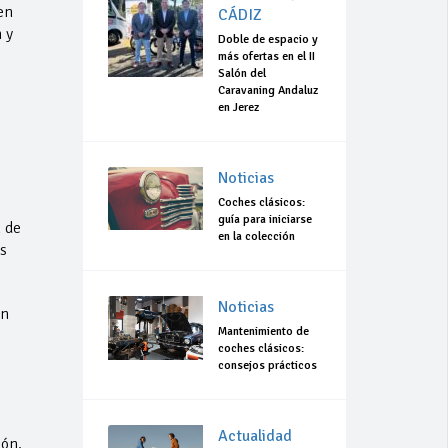
en
CÁDIZ
 y
Doble de espacio y
más ofertas en el II
Salón del
Caravaning Andaluz
en Jerez
Noticias
.
Coches clásicos:
guía para iniciarse
 de
en la colección
s
Noticias
on
Mantenimiento de
coches clásicos:
consejos prácticos
Actualidad
ión.