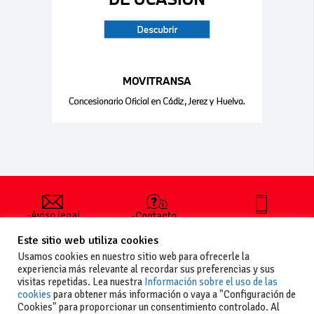
-Aviso legal
-Contacto
+34 627 35
y condiciones
-Cómo
00 36
Este sitio web utiliza cookies
generales
publicar un
de uso
anuncio
Usamos cookies en nuestro sitio web para ofrecerle la
-Vende+
experiencia más relevante al recordar sus preferencias y sus
-Política de
visitas repetidas. Lea nuestra
Información sobre el uso de las
privacidad
cookies
para obtener más información o vaya a "Configuración de
-Política de
Cookies" para proporcionar un consentimiento controlado. Al