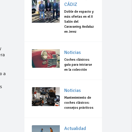
CÁDIZ
Doble de espacio y
más ofertas en el II
Salón del
Caravaning Andaluz
en Jerez
y
Noticias
era
Coches clásicos:
guía para iniciarse
en la colección
o a
s
Noticias
Mantenimiento de
coches clásicos:
consejos prácticos
Actualidad