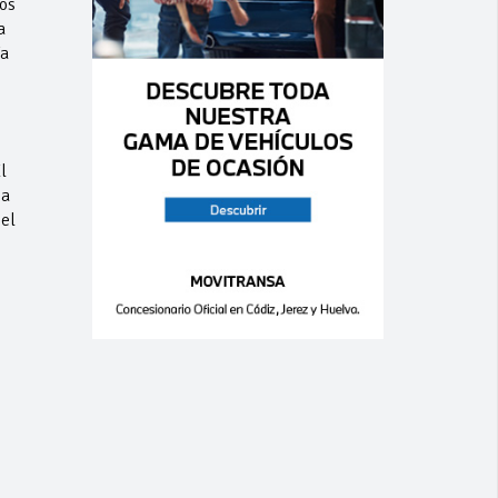
os
a
ía
l
 a
el