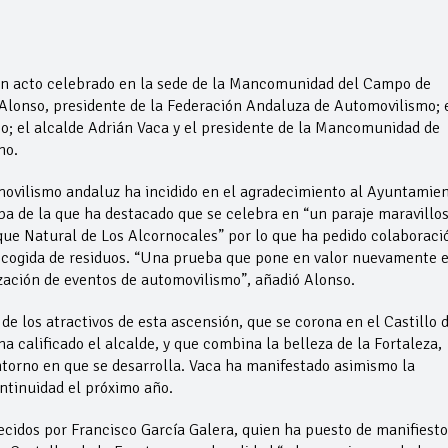
n acto celebrado en la sede de la Mancomunidad del Campo de
Alonso, presidente de la Federación Andaluza de Automovilismo; 
o; el alcalde Adrián Vaca y el presidente de la Mancomunidad de
no.
vilismo andaluz ha incidido en el agradecimiento al Ayuntamie
ba de la que ha destacado que se celebra en “un paraje maravillos
que Natural de Los Alcornocales” por lo que ha pedido colaboraci
recogida de residuos. “Una prueba que pone en valor nuevamente e
ización de eventos de automovilismo”, añadió Alonso.
de los atractivos de esta ascensión, que se corona en el Castillo 
a calificado el alcalde, y que combina la belleza de la Fortaleza,
entorno en que se desarrolla. Vaca ha manifestado asimismo la
ntinuidad el próximo año.
ecidos por Francisco García Galera, quien ha puesto de manifiesto