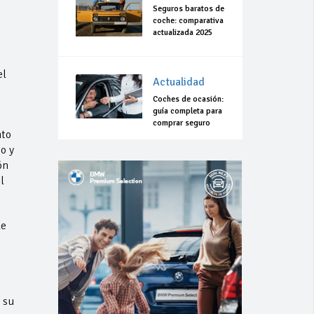
Seguros baratos de
coche: comparativa
actualizada 2025
el
Actualidad
Coches de ocasión:
guía completa para
comprar seguro
nto
o y
ón
l
de
 su