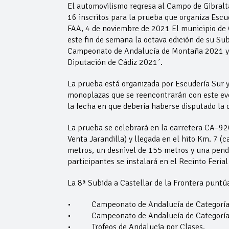
El automovilismo regresa al Campo de Gibralta
16 inscritos para la prueba que organiza Escu
FAA, 4 de noviembre de 2021 El municipio de C
este fin de semana la octava edición de su Su
Campeonato de Andalucía de Montaña 2021 y 
Diputación de Cádiz 2021´.
La prueba está organizada por Escudería Sur y
monoplazas que se reencontrarán con este eve
la fecha en que debería haberse disputado la 
La prueba se celebrará en la carretera CA–9201
Venta Jarandilla) y llegada en el hito Km. 7 (c
metros, un desnivel de 155 metros y una pend
participantes se instalará en el Recinto Ferial
La 8ª Subida a Castellar de la Frontera puntú
• Campeonato de Andalucía de Categoría 
• Campeonato de Andalucía de Categoría 
• Trofeos de Andalucía por Clases.