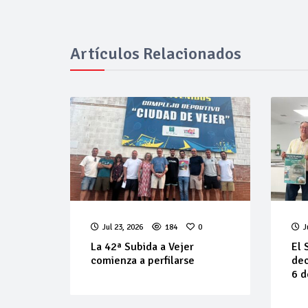
Artículos Relacionados
Jul 23, 2026
184
0
J
La 42ª Subida a Vejer
El 
comienza a perfilarse
dec
6 d