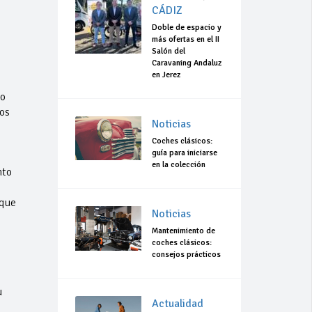
CÁDIZ
Doble de espacio y
más ofertas en el II
Salón del
Caravaning Andaluz
en Jerez
po
os
Noticias
Coches clásicos:
guía para iniciarse
en la colección
nto
 que
Noticias
Mantenimiento de
coches clásicos:
consejos prácticos
u
Actualidad