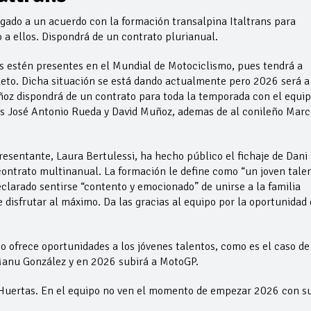
gado a un acuerdo con la formación transalpina Italtrans para
a ellos. Dispondrá de un contrato plurianual.
s estén presentes en el Mundial de Motociclismo, pues tendrá a
leto. Dicha situación se está dando actualmente pero 2026 será a
ñoz dispondrá de un contrato para toda la temporada con el equi
nos José Antonio Rueda y David Muñoz, ademas de al conileño Marc
resentante, Laura Bertulessi, ha hecho público el fichaje de Dani
ntrato multinanual. La formación le define como “un joven tale
clarado sentirse “contento y emocionado” de unirse a la familia
e disfrutar al máximo. Da las gracias al equipo por la oportunidad
o ofrece oportunidades a los jóvenes talentos, como es el caso de
Manu González y en 2026 subirá a MotoGP.
 Huertas. En el equipo no ven el momento de empezar 2026 con s