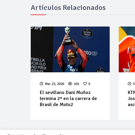
Artículos Relacionados
Mar 23, 2026
401
0
S
El sevillano Dani Muñoz
KTM
termina 2º en la carrera de
Jos
Brasil de Moto2
asc