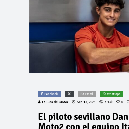
Facebook
Email
Whatsapp
La Guía del Motor
Sep 13, 2025
1.13k
0
El piloto sevillano Da
Moto2 con el equipo It