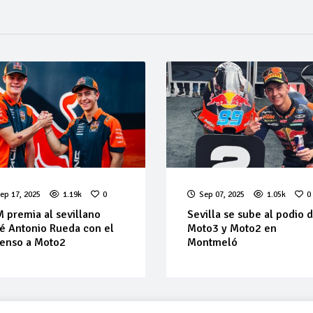
ep 17, 2025
1.19k
0
Sep 07, 2025
1.05k
0
 premia al sevillano
Sevilla se sube al podio 
é Antonio Rueda con el
Moto3 y Moto2 en
enso a Moto2
Montmeló