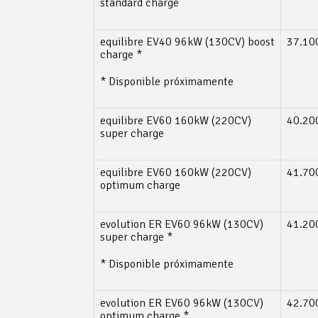
standard charge
equilibre EV40 96kW (130CV) boost
37.10
charge *
* Disponible próximamente
equilibre EV60 160kW (220CV)
40.20
super charge
equilibre EV60 160kW (220CV)
41.70
optimum charge
evolution ER EV60 96kW (130CV)
41.20
super charge *
* Disponible próximamente
evolution ER EV60 96kW (130CV)
42.70
optimum charge *