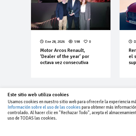
Ene 28, 2026
598
0
D
Motor Arcos Renault,
Ren
‘Dealer of the year’ por
el 
octava vez consecutiva
sup
Este sitio web utiliza cookies
Usamos cookies en nuestro sitio web para ofrecerle la experiencia más
Información sobre el uso de las cookies
para obtener más información
controlado. Al hacer clic en "Rechazar Todo", acepta el almacenamiento
-Aviso legal y condiciones generales
uso de TODAS las cookies.
de uso
-Política de privacidad