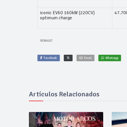
iconic EV60 160kW (220CV)
47.70
optimum charge
RENAULT
Facebook
Email
Whatsapp
Artículos Relacionados