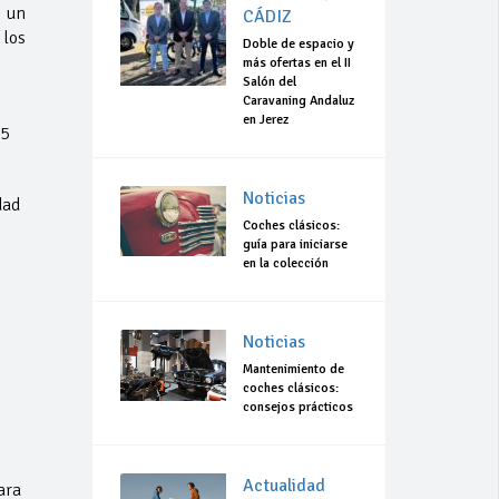
a un
CÁDIZ
 los
Doble de espacio y
más ofertas en el II
Salón del
Caravaning Andaluz
en Jerez
 5
Noticias
dad
Coches clásicos:
guía para iniciarse
en la colección
Noticias
Mantenimiento de
coches clásicos:
consejos prácticos
Actualidad
ara