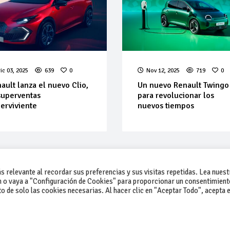
ic 03, 2025
639
0
Nov 12, 2025
719
0
ault lanza el nuevo Clio,
Un nuevo Renault Twingo
superventas
para revolucionar los
erviviente
nuevos tiempos
 relevante al recordar sus preferencias y sus visitas repetidas. Lea nuest
 o vaya a "Configuración de Cookies" para proporcionar un consentimient
 de solo las cookies necesarias. Al hacer clic en "Aceptar Todo", acepta e
-Contacto
-Cómo publicar un anuncio
-Vende+