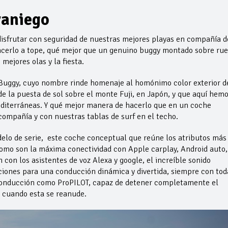
raniego
a disfrutar con seguridad de nuestras mejores playas en compañía d
hacerlo a tope, qué mejor que un genuino buggy montado sobre ru
mejores olas y la fiesta.
Buggy, cuyo nombre rinde homenaje al homónimo color exterior d
 la puesta de sol sobre el monte Fuji, en Japón, y que aquí hem
editerráneas. Y qué mejor manera de hacerlo que en un coche
compañía y con nuestras tablas de surf en el techo.
delo de serie, este coche conceptual que reúne los atributos más
como son la máxima conectividad con Apple carplay, Android auto,
n con los asistentes de voz Alexa y google, el increíble sonido
iones para una conducción dinámica y divertida, siempre con tod
 conducción como ProPILOT, capaz de detener completamente el
ha cuando esta se reanude.