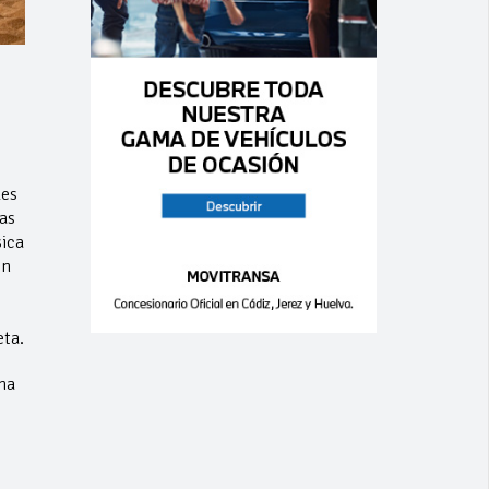
les
as
sica
en
eta.
ha