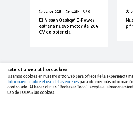
Jul 14, 2025
1.25k
0
J
El Nissan Qashqai E-Power
Nue
estrena nuevo motor de 204
pri
CV de potencia
Este sitio web utiliza cookies
Usamos cookies en nuestro sitio web para ofrecerle la experiencia más
Información sobre el uso de las cookies
para obtener más información
controlado. Al hacer clic en "Rechazar Todo", acepta el almacenamiento
-Aviso legal y condiciones generales
uso de TODAS las cookies.
de uso
-Política de privacidad
-Política de cookies