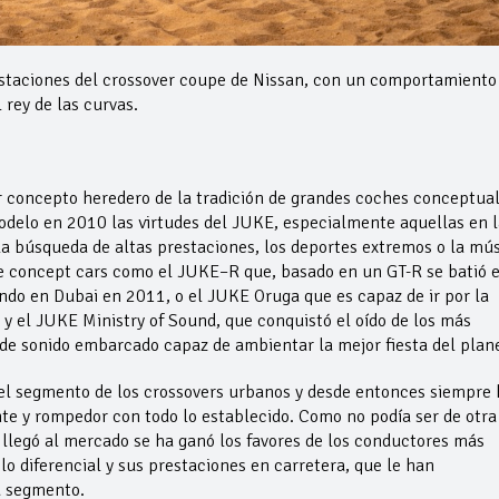
staciones del crossover coupe de Nissan, con un comportamiento
rey de las curvas.
 concepto heredero de la tradición de grandes coches conceptua
odelo en 2010 las virtudes del JUKE, especialmente aquellas en l
a búsqueda de altas prestaciones, los deportes extremos o la mú
de concept cars como el JUKE–R que, basado en un GT-R se batió 
ndo en Dubai en 2011, o el JUKE Oruga que es capaz de ir por la
, y el JUKE Ministry of Sound, que conquistó el oído de los más
de sonido embarcado capaz de ambientar la mejor fiesta del plan
el segmento de los crossovers urbanos y desde entonces siempre 
nte y rompedor con todo lo establecido. Como no podía ser de otra
llegó al mercado se ha ganó los favores de los conductores más
lo diferencial y sus prestaciones en carretera, que le han
u segmento.