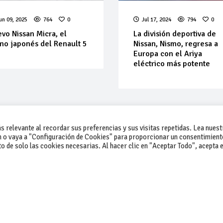
un 09, 2025
764
0
Jul 17, 2024
794
0
vo Nissan Micra, el
La división deportiva de
mo japonés del Renault 5
Nissan, Nismo, regresa a
Europa con el Ariya
eléctrico más potente
 relevante al recordar sus preferencias y sus visitas repetidas. Lea nuest
 o vaya a "Configuración de Cookies" para proporcionar un consentimient
 de solo las cookies necesarias. Al hacer clic en "Aceptar Todo", acepta e
-Contacto
-Cómo publicar un anuncio
-Vende+