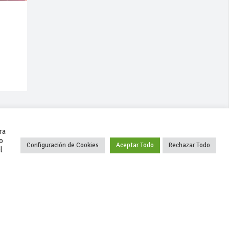
ra
o
Configuración de Cookies
Aceptar Todo
Rechazar Todo
l
+34 627 35 00 36