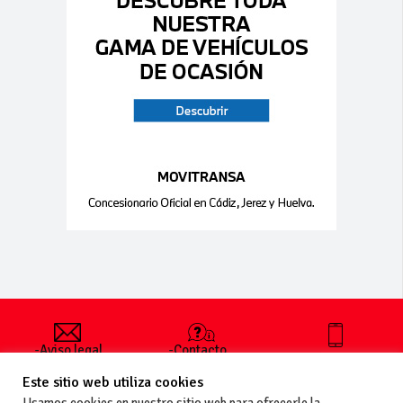
-Aviso legal
-Contacto
+34 627 35
y condiciones
-Cómo
00 36
Este sitio web utiliza cookies
generales
publicar un
de uso
anuncio