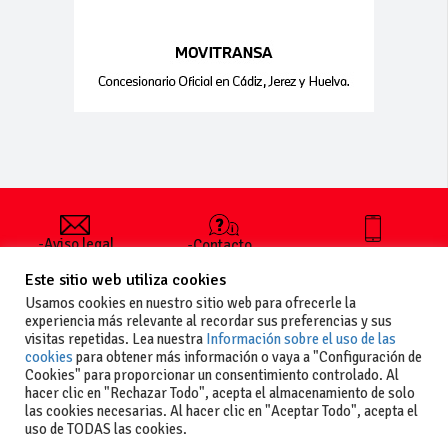
-Aviso legal
-Contacto
+34 627 35
y condiciones
-Cómo
00 36
Este sitio web utiliza cookies
generales
publicar un
de uso
anuncio
Usamos cookies en nuestro sitio web para ofrecerle la
-Vende+
experiencia más relevante al recordar sus preferencias y sus
-Política de
visitas repetidas. Lea nuestra
Información sobre el uso de las
privacidad
cookies
para obtener más información o vaya a "Configuración de
-Política de
Cookies" para proporcionar un consentimiento controlado. Al
cookies
hacer clic en "Rechazar Todo", acepta el almacenamiento de solo
las cookies necesarias. Al hacer clic en "Aceptar Todo", acepta el
uso de TODAS las cookies.