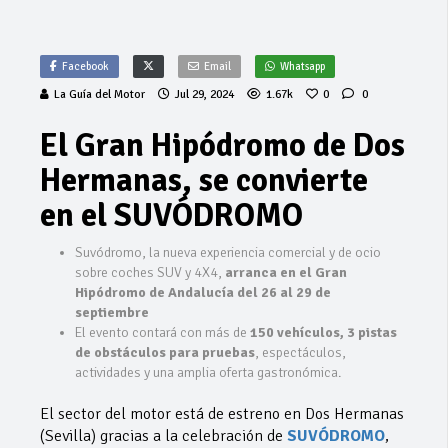
Facebook
Email
Whatsapp
La Guía del Motor
Jul 29, 2024
1.67k
0
0
El Gran Hipódromo de Dos
Hermanas, se convierte
en el SUVÓDROMO
Suvódromo, la nueva experiencia comercial y de ocio
sobre coches SUV y 4X4,
arranca en el Gran
Hipódromo de Andalucía del 26 al 29 de
septiembre
El evento contará con más de
150 vehículos, 3 pistas
de obstáculos para pruebas
, espectáculos,
actividades y una amplia oferta gastronómica.
El sector del motor está de estreno en Dos Hermanas
(Sevilla) gracias a la celebración de
SUVÓDROMO
,