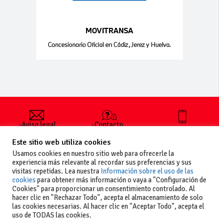
-Aviso legal
-Contacto
+34 627 35
y condiciones
-Cómo
00 36
Este sitio web utiliza cookies
generales
publicar un
de uso
anuncio
Usamos cookies en nuestro sitio web para ofrecerle la
-Vende+
experiencia más relevante al recordar sus preferencias y sus
-Política de
visitas repetidas. Lea nuestra
Información sobre el uso de las
privacidad
cookies
para obtener más información o vaya a "Configuración de
-Política de
Cookies" para proporcionar un consentimiento controlado. Al
cookies
hacer clic en "Rechazar Todo", acepta el almacenamiento de solo
las cookies necesarias. Al hacer clic en "Aceptar Todo", acepta el
uso de TODAS las cookies.