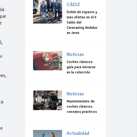
CÁDIZ
ía
Doble de espacio y
que
más ofertas en el II
e
Salón del
Caravaning Andaluz
en Jerez
l,
Noticias
u
Coches clásicos:
guía para iniciarse
en la colección
ves,
Noticias
ta
Mantenimiento de
coches clásicos:
consejos prácticos
de
Actualidad