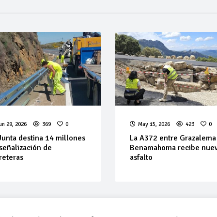
un 29, 2026
369
0
May 15, 2026
423
0
Junta destina 14 millones
La A372 entre Grazalema
señalización de
Benamahoma recibe nue
reteras
asfalto