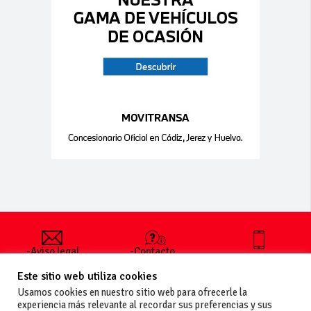
-Aviso legal
-Contacto
+34 627 35
y condiciones
-Cómo
00 36
Este sitio web utiliza cookies
generales
publicar un
de uso
anuncio
Usamos cookies en nuestro sitio web para ofrecerle la
-Vende+
experiencia más relevante al recordar sus preferencias y sus