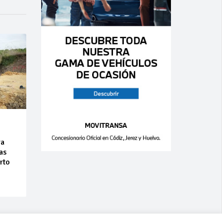
ra
as
rto