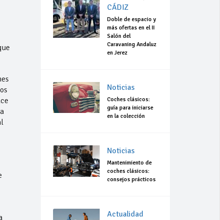
CÁDIZ
Doble de espacio y
más ofertas en el II
Salón del
Caravaning Andaluz
que
en Jerez
nes
Noticias
dos
Coches clásicos:
uce
guía para iniciarse
ta
en la colección
l
Noticias
Mantenimiento de
coches clásicos:
e
consejos prácticos
Actualidad
a