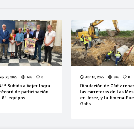
ep 30, 2025
699
0
Abr 10, 2025
846
0
41ª Subida a Vejer logra
Diputación de Cádiz repa
récord de participación
las carreteras de Las Mes
 81 equipos
en Jerez, y la Jimena-Pue
Galis