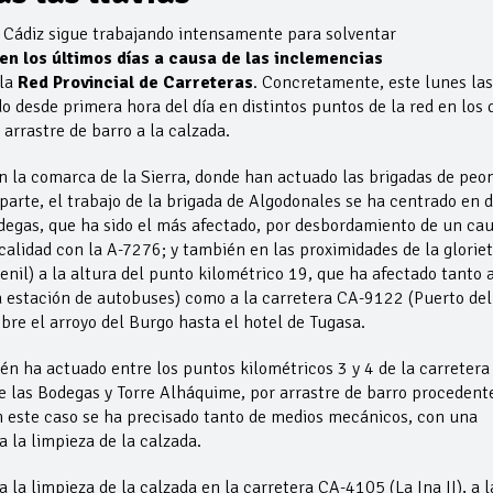
de Cádiz sigue trabajando intensamente para solventar
en los últimos días a causa de las inclemencias
 la
Red Provincial de Carreteras
. Concretamente, este lunes las
 desde primera hora del día en distintos puntos de la red en los 
arrastre de barro a la calzada.
en la comarca de la Sierra, donde han actuado las brigadas de peo
parte, el trabajo de la brigada de Algodonales se ha centrado en 
Bodegas, que ha sido el más afectado, por desbordamiento de un ca
calidad con la A-7276; y también en las proximidades de la glorie
nil) a la altura del punto kilométrico 19, que ha afectado tanto a
a estación de autobuses) como a la carretera CA-9122 (Puerto del
bre el arroyo del Burgo hasta el hotel de Tugasa.
én ha actuado entre los puntos kilométricos 3 y 4 de la carretera
e las Bodegas y Torre Alháquime, por arrastre de barro procedent
En este caso se ha precisado tanto de medios mecánicos, con una
la limpieza de la calzada.
 la limpieza de la calzada en la carretera CA-4105 (La Ina II), a l