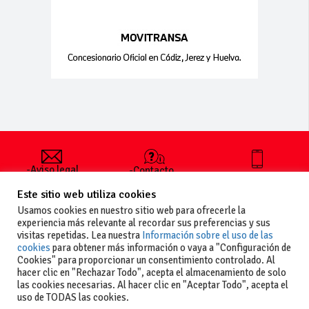
-Aviso legal
-Contacto
+34 627 35
y condiciones
-Cómo
00 36
Este sitio web utiliza cookies
generales
publicar un
de uso
anuncio
Usamos cookies en nuestro sitio web para ofrecerle la
-Vende+
experiencia más relevante al recordar sus preferencias y sus
-Política de
visitas repetidas. Lea nuestra
Información sobre el uso de las
privacidad
cookies
para obtener más información o vaya a "Configuración de
-Política de
Cookies" para proporcionar un consentimiento controlado. Al
cookies
hacer clic en "Rechazar Todo", acepta el almacenamiento de solo
las cookies necesarias. Al hacer clic en "Aceptar Todo", acepta el
uso de TODAS las cookies.