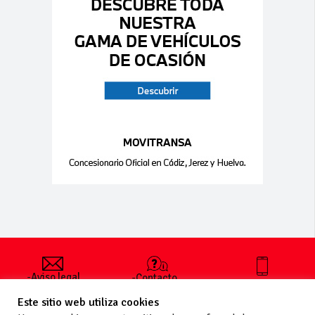
-Aviso legal
-Contacto
+34 627 35
y condiciones
-Cómo
00 36
Este sitio web utiliza cookies
generales
publicar un