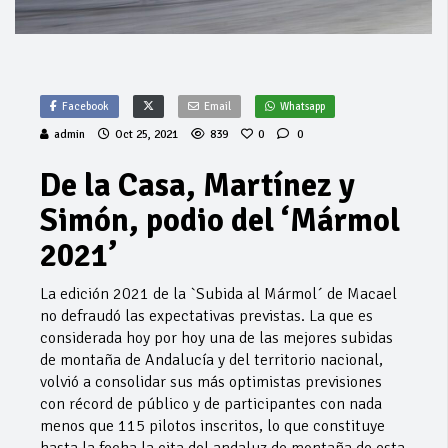
Facebook
Email
Whatsapp
admin
Oct 25, 2021
839
0
0
De la Casa, Martínez y
Simón, podio del ‘Mármol
2021’
La edición 2021 de la `Subida al Mármol´ de Macael
no defraudó las expectativas previstas. La que es
considerada hoy por hoy una de las mejores subidas
de montaña de Andalucía y del territorio nacional,
volvió a consolidar sus más optimistas previsiones
con récord de público y de participantes con nada
menos que 115 pilotos inscritos, lo que constituye
hasta la fecha la cita del andaluz de montaña de esta