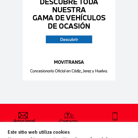
-Aviso legal
-Contacto
+34 627 35
y condiciones
-Cómo
00 36
Este sitio web utiliza cookies
generales
publicar un
de uso
anuncio