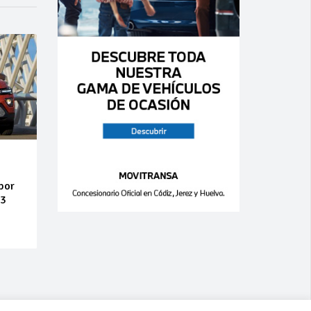
por
33