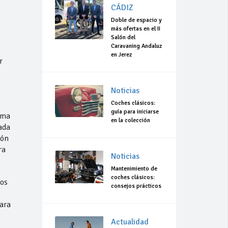
CÁDIZ
Doble de espacio y
más ofertas en el II
Salón del
Caravaning Andaluz
en Jerez
r
Noticias
Coches clásicos:
guía para iniciarse
ama
en la colección
ada
ión
ra
Noticias
Mantenimiento de
coches clásicos:
tos
consejos prácticos
ara
Actualidad