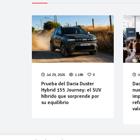
Jul 29, 2026
1.18k
0
J
Prueba del Dacia Duster
Dac
Hybrid 155 Journey: el SUV
nue
híbrido que sorprende por
imp
su equilibrio
ref
val