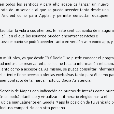
s en todos los sentidos y para ello acaba de lanzar un nuevo
trata de un servicio al que se puede acceder tanto desde una
Android como para Apple, y permite consultar cualquier
ilitar la vida a sus clientes. En este sentido, acaba de inaugura
´´, en el que los usuarios pueden encontrar servicios e
 nuevo espacio se podrá acceder tanto en versión web como app, y
on múltiples, ya que desde “MY Dacia´´ se puede conocer el progr
d incluso de reservar cita, así como toda la información relacion
amiento como a accesorios. Asimismo, se puede consultar informac
 el cliente tiene acceso a ofertas exclusivas tanto para él como pa
uier contacto de la marca, incluido Dacia Asistencia.
Servicio de Mapas con indicación de puntos de interés como pun
 se podrá planificar y visualizar el itinerario elegido hasta el
e ubica manualmente en Google Maps la posición de tu vehículo p
incluso compartirlo con otra persona.