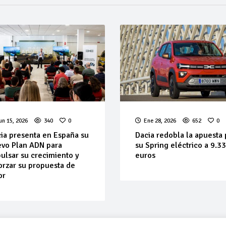
un 15, 2026
340
0
Ene 28, 2026
652
0
ia presenta en España su
Dacia redobla la apuesta 
vo Plan ADN para
su Spring eléctrico a 9.3
ulsar su crecimiento y
euros
orzar su propuesta de
or