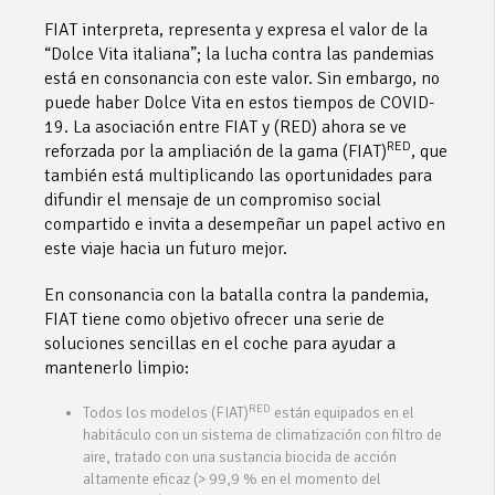
FIAT interpreta, representa y expresa el valor de la
“Dolce Vita italiana”; la lucha contra las pandemias
está en consonancia con este valor. Sin embargo, no
puede haber Dolce Vita en estos tiempos de COVID-
19. La asociación entre FIAT y (RED) ahora se ve
RED
reforzada por la ampliación de la gama (FIAT)
, que
también está multiplicando las oportunidades para
difundir el mensaje de un compromiso social
compartido e invita a desempeñar un papel activo en
este viaje hacia un futuro mejor.
En consonancia con la batalla contra la pandemia,
FIAT tiene como objetivo ofrecer una serie de
soluciones sencillas en el coche para ayudar a
mantenerlo limpio:
RED
Todos los modelos (FIAT)
están equipados en el
habitáculo con un sistema de climatización con filtro de
aire, tratado con una sustancia biocida de acción
altamente eficaz (> 99,9 % en el momento del