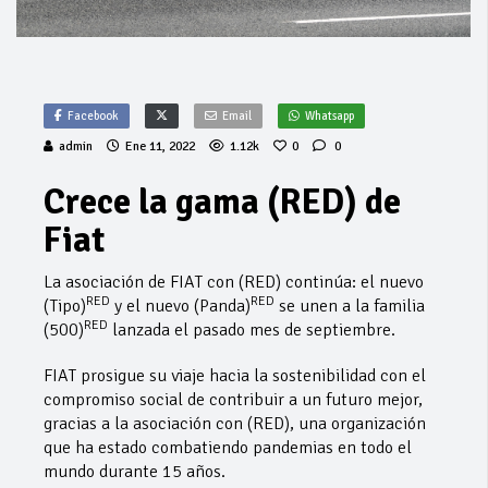
Facebook
Email
Whatsapp
admin
Ene 11, 2022
1.12k
0
0
Crece la gama (RED) de
Fiat
La asociación de FIAT con (RED) continúa: el nuevo
RED
RED
(Tipo)
y el nuevo (Panda)
se unen a la familia
RED
(500)
lanzada el pasado mes de septiembre.
FIAT prosigue su viaje hacia la sostenibilidad con el
compromiso social de contribuir a un futuro mejor,
gracias a la asociación con (RED), una organización
que ha estado combatiendo pandemias en todo el
mundo durante 15 años.