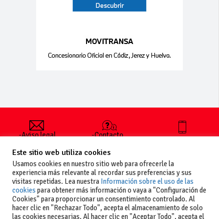
-Aviso legal
-Contacto
+34 627 35
y condiciones
-Cómo
00 36
Este sitio web utiliza cookies
generales
publicar un
de uso
anuncio
Usamos cookies en nuestro sitio web para ofrecerle la
-Vende+
experiencia más relevante al recordar sus preferencias y sus
-Política de
visitas repetidas. Lea nuestra
Información sobre el uso de las
privacidad
cookies
para obtener más información o vaya a "Configuración de
-Política de
Cookies" para proporcionar un consentimiento controlado. Al
cookies
hacer clic en "Rechazar Todo", acepta el almacenamiento de solo
las cookies necesarias. Al hacer clic en "Aceptar Todo", acepta el