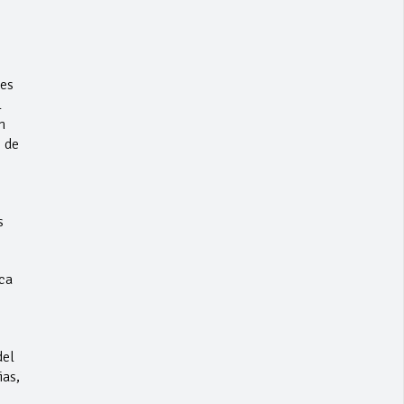
ces
l
n
 de
s
ca
del
ias,