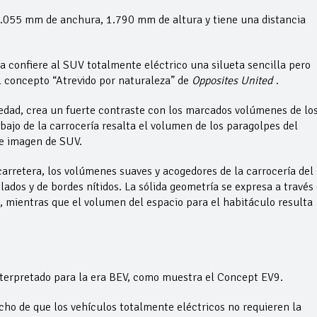
.055 mm de anchura, 1.790 mm de altura y tiene una distancia
ta confiere al SUV totalmente eléctrico una silueta sencilla pero
l concepto “Atrevido por naturaleza” de
Opposites United
.
vedad, crea un fuerte contraste con los marcados volúmenes de lo
l bajo de la carrocería resalta el volumen de los paragolpes del
te imagen de SUV.
rretera, los volúmenes suaves y acogedores de la carrocería del
os y de bordes nítidos. La sólida geometría se expresa a través
s, mientras que el volumen del espacio para el habitáculo resulta
einterpretado para la era BEV, como muestra el Concept EV9.
echo de que los vehículos totalmente eléctricos no requieren la