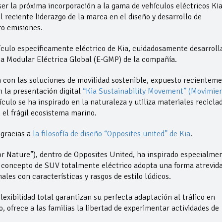
ser la próxima incorporación a la gama de vehículos eléctricos Ki
 reciente liderazgo de la marca en el diseño y desarrollo de
ro emisiones.
ículo específicamente eléctrico de Kia, cuidadosamente desarroll
ma Modular Eléctrica Global (E-GMP) de la compañía.
con las soluciones de movilidad sostenible, expuesto recientem
n la presentación digital
“Kia Sustainability Movement” (Movimie
hículo se ha inspirado en la naturaleza y utiliza materiales recicla
 el frágil ecosistema marino.
 gracias a
la filosofía de diseño “Opposites united” de Kia
.
for Nature”), dentro de Opposites United, ha inspirado especialme
l concepto de SUV totalmente eléctrico adopta una forma atrevida
les con características y rasgos de estilo lúdicos.
exibilidad total garantizan su perfecta adaptación al tráfico en
ofrece a las familias la libertad de experimentar actividades de