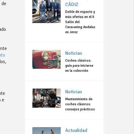
a de
CÁDIZ
Doble de espacio y
más ofertas en el II
Salón del
Caravaning Andaluz
ado
en Jerez
ente
Noticias
nto
Coches clásicos:
dos,
guía para iniciarse
en la colección
Noticias
nte
 e
Mantenimiento de
coches clásicos:
consejos prácticos
Actualidad