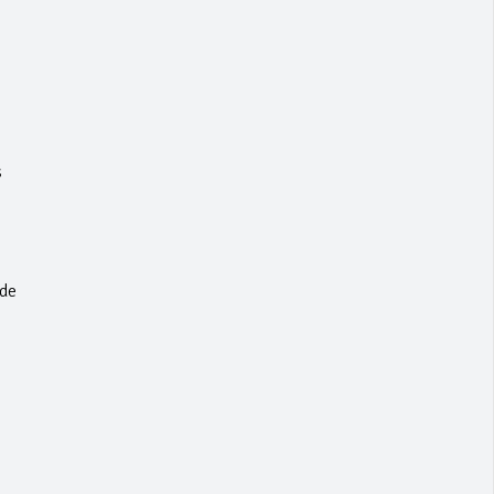
s
 de