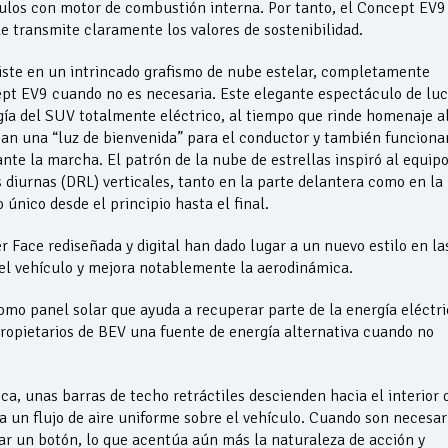
ículos con motor de combustión interna. Por tanto, el Concept EV9
ue transmite claramente los valores de sostenibilidad.
siste en un intrincado grafismo de nube estelar, completamente
cept EV9 cuando no es necesaria. Este elegante espectáculo de lu
gía del SUV totalmente eléctrico, al tiempo que rinde homenaje a
an una “luz de bienvenida” para el conductor y también funciona
te la marcha. El patrón de la nube de estrellas inspiró al equipo
 diurnas (DRL) verticales, tanto en la parte delantera como en la
único desde el principio hasta el final.
r Face rediseñada y digital han dado lugar a un nuevo estilo en la
del vehículo y mejora notablemente la aerodinámica.
como panel solar que ayuda a recuperar parte de la energía eléctri
 propietarios de BEV una fuente de energía alternativa cuando no
a, unas barras de techo retráctiles descienden hacia el interior 
a un flujo de aire uniforme sobre el vehículo. Cuando son necesar
sar un botón, lo que acentúa aún más la naturaleza de acción y