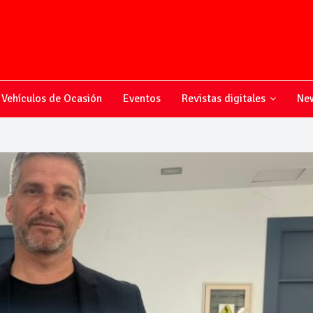
Vehículos de Ocasión
Eventos
Revistas digitales
New