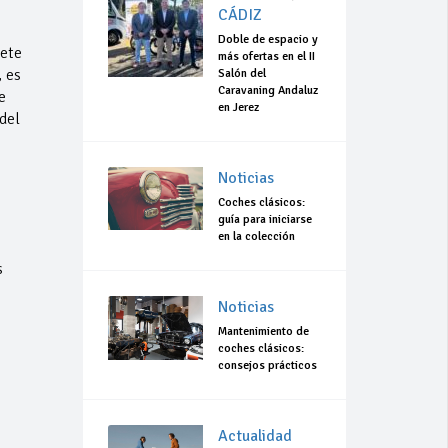
CÁDIZ
Doble de espacio y
mete
más ofertas en el II
 es
Salón del
Caravaning Andaluz
e
en Jerez
del
Noticias
Coches clásicos:
guía para iniciarse
en la colección
s
Noticias
Mantenimiento de
coches clásicos:
consejos prácticos
Actualidad