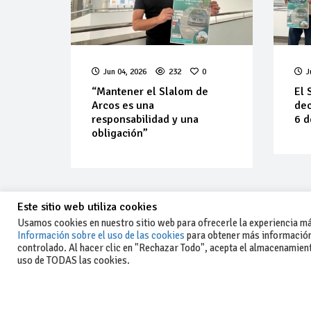
Jun 04, 2026
232
0
J
“Mantener el Slalom de
El 
Arcos es una
dec
responsabilidad y una
6 d
obligación”
Este sitio web utiliza cookies
Usamos cookies en nuestro sitio web para ofrecerle la experiencia más
Información sobre el uso de las cookies
para obtener más información
controlado. Al hacer clic en "Rechazar Todo", acepta el almacenamiento
-Aviso legal y condiciones generales
uso de TODAS las cookies.
de uso
-Política de privacidad
-Política de cookies