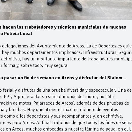
e hacen los trabajadores y técnicos municiales de muchas
o Policía Local
tas delegaciones del Ayuntamiento de Arcos. La de Deportes es qui
ro hay muchos departamentos implicados: Infraestructuras, Segur
n definitiva, hay un montante importante de trabajadores municip
r forma y, sobre todo, muy segura.
n a pasar un fin de semana en Arcos y disfrutar del Slalom…
o ferial y disfrutar de una prueba divertida y espectacular. Una de
 PP y Aipro, era dar su sitio al mundo del motor, no sólo
ación de motos ‘Pajarracos de Arcos’, además de dos pruebas de
ua y lanchas. Hay que atraer el máximo número de eventos
tes como a los deportistas y sus acompañantes y, en definitiva,
te es para Arcos. Al final tratamos de que todos los fines de sem
os en Arcos, muchos enfocados a nuestra lámina de agua, en el L