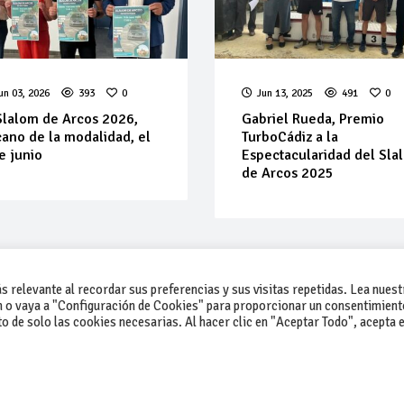
un 03, 2026
393
0
Jun 13, 2025
491
0
Slalom de Arcos 2026,
Gabriel Rueda, Premio
ano de la modalidad, el
TurboCádiz a la
e junio
Espectacularidad del Sla
de Arcos 2025
 relevante al recordar sus preferencias y sus visitas repetidas. Lea nuest
 o vaya a "Configuración de Cookies" para proporcionar un consentimient
 de solo las cookies necesarias. Al hacer clic en "Aceptar Todo", acepta e
-Contacto
-Cómo publicar un anuncio
-Vende+