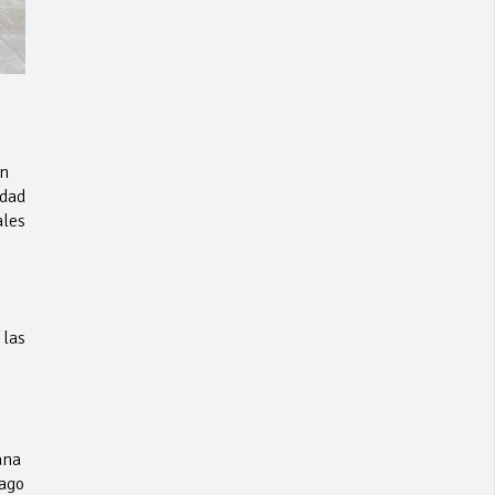
en
idad
ales
 las
ana
ago