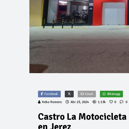
Facebook
Email
Whatsapp
Keko Romero
Abr 23, 2024
1.13k
0
0
Castro La Motocicleta
en Jerez