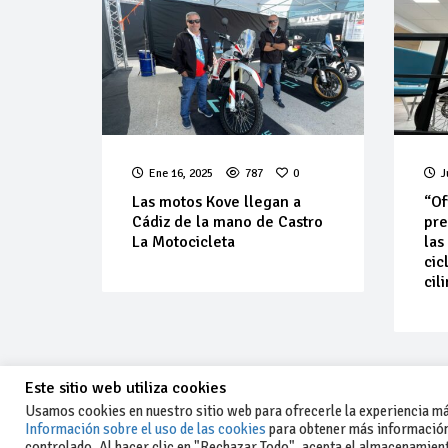
Ene 16, 2025
787
0
J
Las motos Kove llegan a
“Of
Cádiz de la mano de Castro
pre
La Motocicleta
las
cic
cil
Este sitio web utiliza cookies
Usamos cookies en nuestro sitio web para ofrecerle la experiencia más
Información sobre el uso de las cookies
para obtener más información
controlado. Al hacer clic en "Rechazar Todo", acepta el almacenamiento