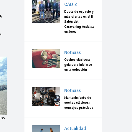
CÁDIZ
Doble de espacio y
,
más ofertas en el II
Salón del
Caravaning Andaluz
en Jerez
e
Noticias
Coches clásicos:
guía para iniciarse
en la colección
Noticias
Mantenimiento de
coches clásicos:
consejos prácticos
ios
Actualidad