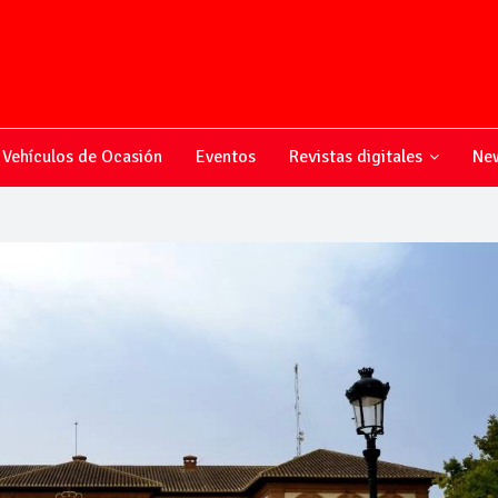
Vehículos de Ocasión
Eventos
Revistas digitales
New