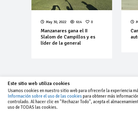
May 30, 2022
614
0
M
Manzanares gana el II
Cam
Slalom de Campillos y es
aut
líder de la general
Este sitio web utiliza cookies
Usamos cookies en nuestro sitio web para ofrecerle la experiencia más
Información sobre el uso de las cookies
para obtener más información
controlado. Al hacer clic en "Rechazar Todo", acepta el almacenamiento
-Aviso legal y condiciones generales
uso de TODAS las cookies.
de uso
-Política de privacidad
-Política de cookies