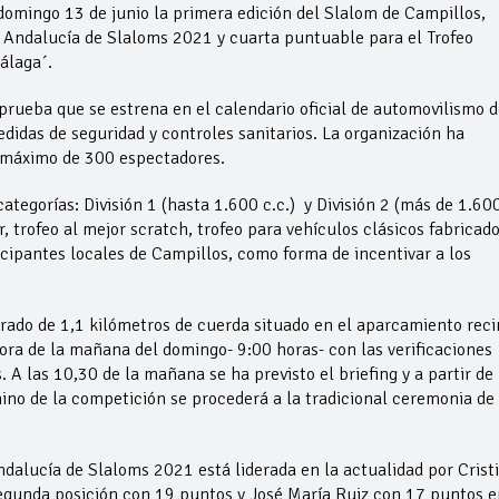
omingo 13 de junio la primera edición del Slalom de Campillos,
Andalucía de Slaloms 2021 y cuarta puntuable para el Trofeo
álaga´.
 prueba que se estrena en el calendario oficial de automovilismo d
idas de seguridad y controles sanitarios. La organización ha
o máximo de 300 espectadores.
tegorías: División 1 (hasta 1.600 c.c.) y División 2 (más de 1.60
, trofeo al mejor scratch, trofeo para vehículos clásicos fabricad
cipantes locales de Campillos, como forma de incentivar a los
rrado de 1,1 kilómetros de cuerda situado en el aparcamiento reci
ora de la mañana del domingo- 9:00 horas- con las verificaciones
. A las 10,30 de la mañana se ha previsto el briefing y a partir de 
mino de la competición se procederá a la tradicional ceremonia de
dalucía de Slaloms 2021 está liderada en la actualidad por Crist
egunda posición con 19 puntos y José María Ruiz con 17 puntos e