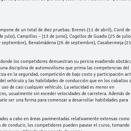
one de un total de diez pruebas: Brenes (11 de abril), Conil de 
e julio), Campillos – (13 de junio), Cogollos de Guadix (25 de julio
de septiembre), Benalmádena (26 de septiembre), Casabermeja (21
 donde los competidores demuestran su pericia evadiendo obstác
s una disciplina de automovilismo que prima las competencias del
iza en la seguridad, competición de bajo costo y participación act
el vehículo y las habilidades de conducción que en los caballos 
 uso de casi cualquier vehículo. La velocidad es menor en
cos, usualmente sin exceder velocidades de carretera. Además de
suele ser una forma para comenzar a desarrollar habilidades para
vados a cabo en áreas pavimentadas relativamente extensas como 
 de conducir, los competidores pueden pasear el curso, tomando