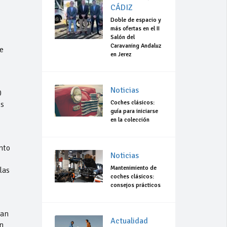
CÁDIZ
Doble de espacio y
más ofertas en el II
Salón del
Caravaning Andaluz
e
en Jerez
Noticias
0
Coches clásicos:
os
guía para iniciarse
en la colección
nto
Noticias
Mantenimiento de
las
coches clásicos:
consejos prácticos
ian
Actualidad
n