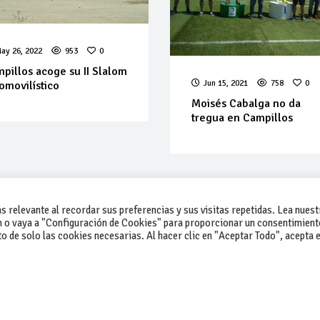
ay 26, 2022
953
0
pillos acoge su II Slalom
Jun 15, 2021
758
0
omovilístico
Moisés Cabalga no da
tregua en Campillos
 relevante al recordar sus preferencias y sus visitas repetidas. Lea nuest
 o vaya a "Configuración de Cookies" para proporcionar un consentimient
 de solo las cookies necesarias. Al hacer clic en "Aceptar Todo", acepta e
-Contacto
-Cómo publicar un anuncio
-Vende+