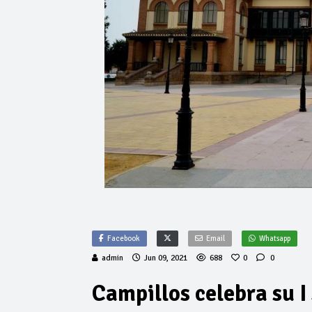
Facebook
Email
Whatsapp
admin
Jun 09, 2021
688
0
0
Campillos celebra su I