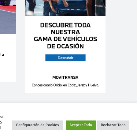
 la
a
ra
o
Configuración de Cookies
Aceptar Todo
Rechazar Todo
l
+34 627 35 00 36