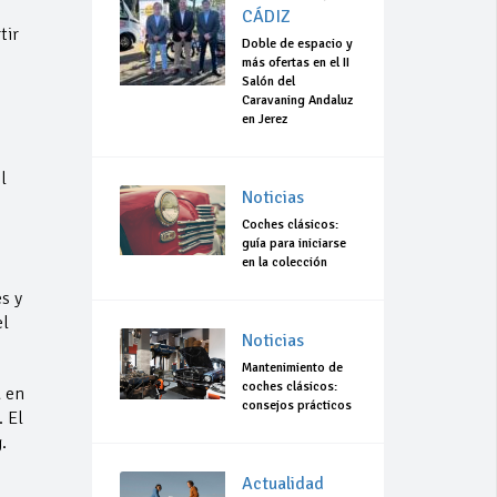
CÁDIZ
tir
Doble de espacio y
más ofertas en el II
Salón del
Caravaning Andaluz
en Jerez
l
Noticias
Coches clásicos:
guía para iniciarse
en la colección
s y
el
Noticias
Mantenimiento de
coches clásicos:
a en
consejos prácticos
. El
.
Actualidad