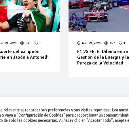
ar 29, 2026
341
0
Mar 29, 2026
457
1
suerte del campeón
F1 VS FE: El Dilema entre
ríe en Japón a Antonelli
Gestión de la Energía y l
Pureza de la Velocidad
 relevante al recordar sus preferencias y sus visitas repetidas. Lea nuest
 o vaya a "Configuración de Cookies" para proporcionar un consentimient
 de solo las cookies necesarias. Al hacer clic en "Aceptar Todo", acepta e
-Contacto
-Cómo publicar un anuncio