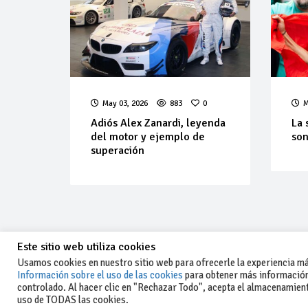
May 03, 2026
883
0
M
Adiós Alex Zanardi, leyenda
La 
del motor y ejemplo de
son
superación
Este sitio web utiliza cookies
Usamos cookies en nuestro sitio web para ofrecerle la experiencia más
Información sobre el uso de las cookies
para obtener más información
controlado. Al hacer clic en "Rechazar Todo", acepta el almacenamiento
-Aviso legal y condiciones generales
uso de TODAS las cookies.
de uso