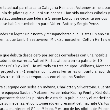
e la actual parrilla de la Categoria Reina del Automóvilismo a par
upla de pilotos que guiará sus coches. Han sido muchas cábalas y
 estadounidense que liderará Graeme Lowdon se decanta por dos
ue se habían quedado en paro: Valteri Bottas y Sergio Pérez.
nados en lograr un asiento y reengancharse a la F1 tras un año en
a en la que también estuvieron Mick Schumacher, Colton Herta o e
o que debuta desde cero por ser dos corredores con una notable
dores de carreras. Valteri Bottas atesora en su palmarés 10
 años 2019 y 2020. Ha militado en tres equipos: Williams, Mercede
 proyecto en F1 empleando motores Ferrari es un punto a favor d
ias a sus últimas temporadas con el equipo Sauber.
ra el equipo con sedes en Indiana, Charlotte y Silverstone. Cuent
tro equipos: Sauber, McLaren, Force India-Racing Point y Red Bull
ortante desde los puntos de vista de la publicidad y el marketing
 de su mecenas, el conglomerado empresarial del magnate Carlos
ara a mantener el GP de México. Y es uno de los pilotos de F1 con