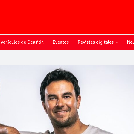
Vehículos de Ocasión
Eventos
Revistas digitales
New