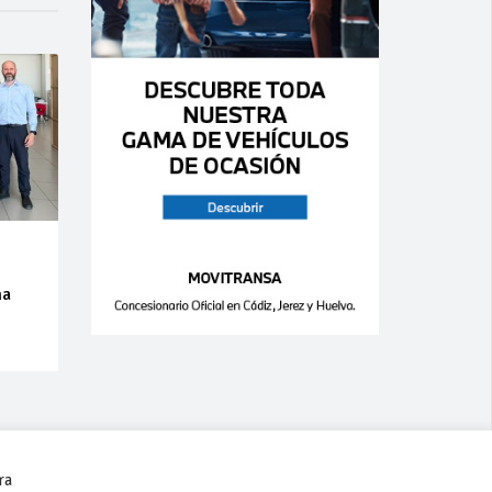
na
ra