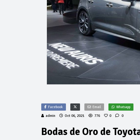
Facebook
Email
Whatsapp
admin
Oct 06, 2021
776
0
0
Bodas de Oro de Toyot