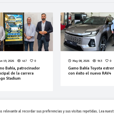
un 19, 2026
417
0
May 08, 2026
913
0
o Bahía, patrocinador
Gamo Bahía Toyota estre
ncipal de la carrera
con éxito el nuevo RAV4
ngo Stadium
 relevante al recordar sus preferencias y sus visitas repetidas. Lea nuest