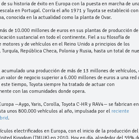
 de su historia de éxito en Europa con la puesta en marcha de un
scala en Portugal. Corría el año 1971 y Toyota se estableció con
a, conocida en la actualidad como la planta de Ovar.
 más de 10.000 millones de euros en sus plantas de producción de
ación sustancial en todo el continente. Fiel a su filosofía de
e motores y de vehículos en el Reino Unido a principios de los
, Turquía, República Checa, Polonia y Rusia, hasta un total de nu
n acumulado una producción de más de 13 millones de vehículos,
un valor de negocio superior a 6.000 millones de euros a una red 
este tiempo, Toyota siempre ha tratado de actuar con
amente con las comunidades donde opera.
uropa —Aygo, Yaris, Corolla, Toyota C-HR y RAV4— se fabrican en
sta unos 800.000 vehículos al año, impulsada por el
reciente
brid
.
ículos electrificados en Europa, con el inicio de la producción del
United Kingdom (TMUK) en 2010. Hoy en día, alrededor del 59% d