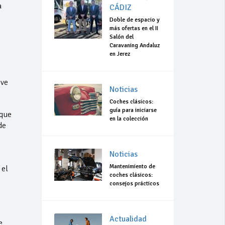
a
CÁDIZ
Doble de espacio y
más ofertas en el II
Salón del
Caravaning Andaluz
en Jerez
eve
Noticias
Coches clásicos:
guía para iniciarse
 que
en la colección
de
Noticias
Mantenimiento de
 el
coches clásicos:
consejos prácticos
Actualidad
e